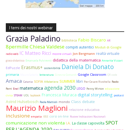
I temi dei nostri webinar
Grazia Paladino
Fabio Biscaro
biblioteca
AR
8permille Chiesa Valdese
compiti autentici
Moduli di Google
IC Matteo Ricci
realtà virtuale
Jon Bergmann
radio web
mostre virtuali
didattica della matematica
gioco didattico
Emanuela Pulvirenti
Annarita Vizzari
Daniela Di Donato
Erasmus+
EdPuzzle
sostenibilità
primaria
Google Classroom
Mauro Sabella
letteratura
Ginevra Gottardi
QR code
Amaca
SUMMER
libri
SOFIA
Catania
Alfabetiera
Pier Cesare Rivoltella
Paolo
agenda 2030
matematica
LEGO
Ferri
Enel
Penny Wirton
educazione
Francesca Muraca
digital storytelling
civica
STEAM
UDL
lapbook
podcast
Astrid Hulsebosch
Class debate
mondo
Paola Mattioli
Maurizio Maglioni
relazione educativa
inclusione
corsi on-line
empatia
IBSE
Nuove Indicazioni Nazionali
SPOT
comunicazione non violenta
I.A.
La classe capovolta
PER L'AGENDA 2030