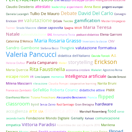
D.M. 66/2023
Giuseppe Corsaro
Avanguardie educative
attestato
Claudio Desiderio
Anna Bassi
leadership
esperimenti
progetti europei
David Del Carlo
Debate
Tullio De Mauro
Daniela Lucangeli
Convegni
valutazione
gamification
Erickson
STIT
QrCode
Twictée
Master Unipegaso
Maria Teresa
classe capovolta
Twitter
Strade Maestre
Spagna
MIUR
Natale
autovalutazione
Elena Garroni
EAS
Annamaria Testa
podcast didattico
Maria Rosaria Grasso
Caterina D'Amico
CNV
Inversons la classe
Sandro Gambone
valutazione formativa
Thinglink
Stefania Bassi
Valeria Pancucci
A.I.
didattica dell'italiano
Davide Tonioli
Erickson
storytelling
Paola Campanaro
Heloise Dufour
Maker
Rita Faustinella
Maria Quercia
economia circolare
Wakelet
Agostino Perna
Intelligenza artificiale
escape room
VR
Lino Lepore
memetica
Davide Strozzi
Milena Masciarri
Narita Bruni
rilevazione
Claudia Pompei
cooperative learning
GoTellGo
Roberta Coianiz
didattiche attive
PNRR
Francesco Zambotti
flipped
Gianfranco Marini
Tiziana Finocchiaro
Alessandro Bencivenni
Francia
classroom
hardware
byod
Senza Zaino
Raúl Santiago
Gran Bretagna
didattica attiva
arte
accoglienza
food
USA
Marshall Rosemberg
corso
Fondazione Mondo Digitale
Genially
comunicazione
secondo livello
Kahoot
Vittoria Paradisi
empatica
Marilena
Assemblea dei soci 24 aprile 2018
Flipped
Ferraro
Realtà aumentata
Luca Raina
Musica
ebook
Alessandra Rucci