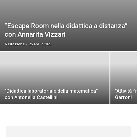
formazione
“Escape Room nella didattica a distanza”
con Annarita Vizzari
sulle
Redazione
-
25 Aprile 2020
didattiche
“Didattica laboratoriale della matematica”
“Attività 
attive,
con Antonella Castellini
Garroni
creative,