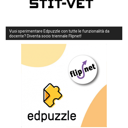
Vuoi sperimentare Edpuzzle con tutte le funzionalità da
docente? Diventa socio triennale Flipnet!