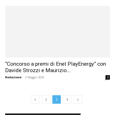
“Concorso a premi di Enel PlayEnergy” con
Davide Strozzi e Maurizio...
Redazione
-
2 Maggio 2020
0
2
3
4