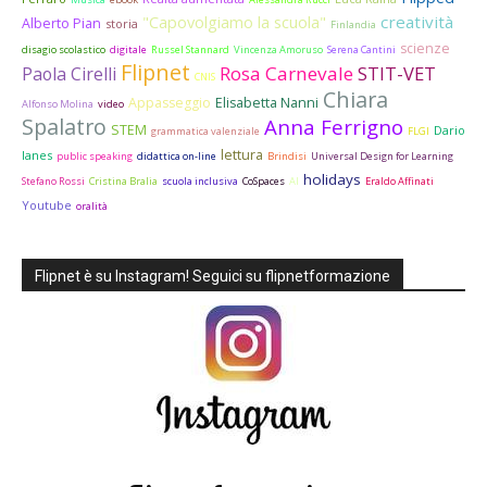
creatività
"Capovolgiamo la scuola"
Alberto Pian
storia
Finlandia
scienze
disagio scolastico
digitale
Russel Stannard
Vincenza Amoruso
Serena Cantini
Flipnet
Rosa Carnevale
STIT-VET
Paola Cirelli
CNIS
Chiara
Appasseggio
Elisabetta Nanni
Alfonso Molina
video
Spalatro
Anna Ferrigno
STEM
Dario
grammatica valenziale
FLGI
lettura
Ianes
public speaking
didattica on-line
Brindisi
Universal Design for Learning
holidays
Stefano Rossi
Cristina Bralia
scuola inclusiva
CoSpaces
AI
Eraldo Affinati
Youtube
oralità
Flipnet è su Instagram! Seguici su flipnetformazione