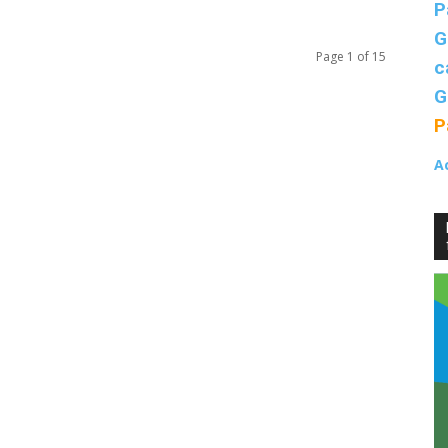
P
G
Page 1 of 15
inclusive,
c
G
P
A
cooperative
e