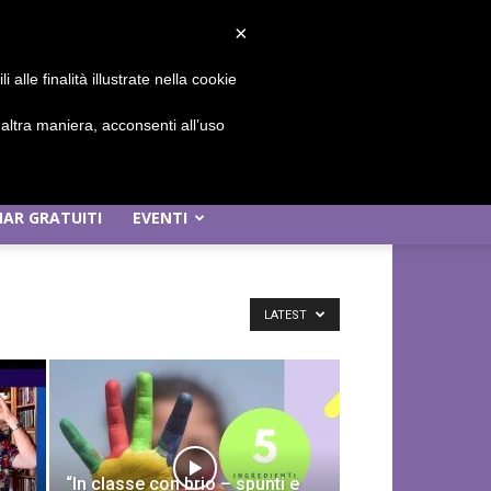
Sign in / Join
×
alle finalità illustrate nella cookie
ltra maniera, acconsenti all’uso
AR GRATUITI
EVENTI
LATEST
“In classe con brio – spunti e