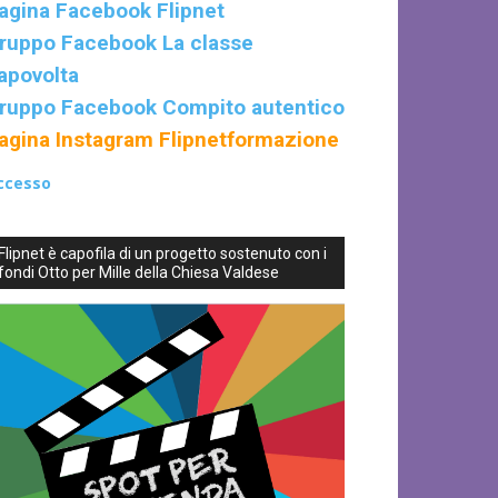
agina Facebook Flipnet
ruppo Facebook La classe
apovolta
ruppo Facebook Compito autentico
agina Instagram Flipnetformazione
ccesso
Flipnet è capofila di un progetto sostenuto con i
fondi Otto per Mille della Chiesa Valdese