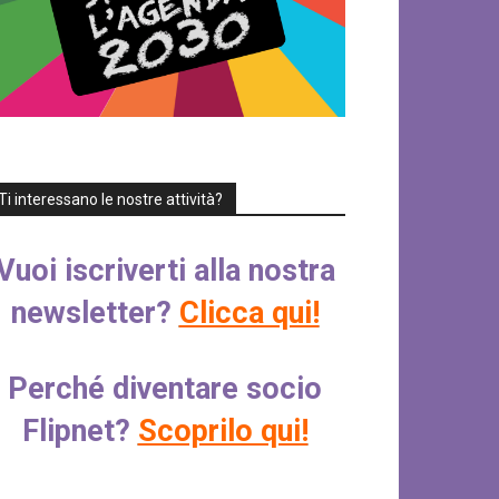
Ti interessano le nostre attività?
Vuoi iscriverti alla nostra
newsletter?
Clicca qui!
Perché diventare socio
Flipnet?
Scoprilo qui!