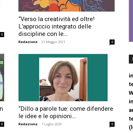
“Verso la creatività ed oltre!
L’approccio integrato delle
discipline con le...
0
didattiche
Redazione
-
21 Maggio 2021
0
i
attive,
t
W
i
on
“Dillo a parole tue: come difendere
a
creative,
le idee e le opinioni...
t
Redazione
-
7 Luglio 2020
0
0
(