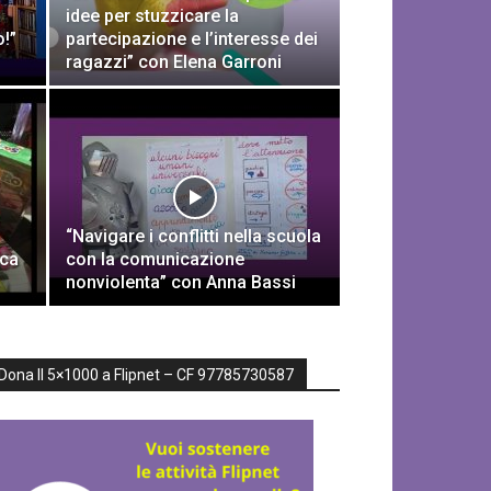
idee per stuzzicare la
o!”
partecipazione e l’interesse dei
ragazzi” con Elena Garroni
“Navigare i conflitti nella scuola
uca
con la comunicazione
nonviolenta” con Anna Bassi
Dona Il 5×1000 a Flipnet – CF 97785730587