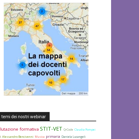
I temi dei nostri webinar
STIT-VET
lutazione formativa
QrCode
Claudia Pompei
primaria
A
Alessandro Bencivenni
Musica
Daniela Lucangeli