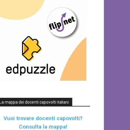
La mappa dei docenti capovolti italiani
Vuoi trovare docenti capovolti?
Consulta la mappa!