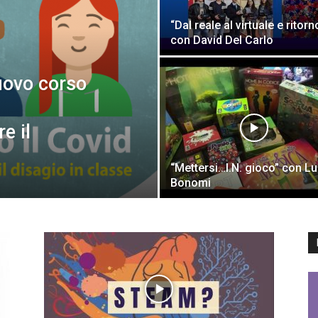
“Dal reale al virtuale e ritorn
Eventi
con David Del Carlo
nuovo corso
e il
e
“Mettersi…I.N. gioco” con L
Bonomi
formazione
sulle