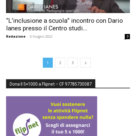
“L’inclusione a scuola” incontro con Dario
Ianes presso il Centro studi...
Redazione
-
6 Giugno 2022
0
1
2
3
Dona Il 5×1000 a Flipnet – CF 97785730587