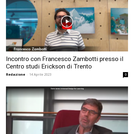
inclusive,
cooperative
Incontro con Francesco Zambotti presso il
e
Centro studi Erickson di Trento
Redazione
-
14 Aprile 2023
0
capovolte