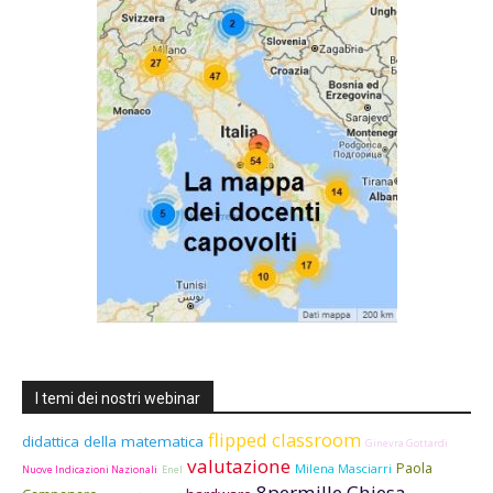
I temi dei nostri webinar
flipped classroom
didattica della matematica
Ginevra Gottardi
valutazione
Paola
Milena Masciarri
Nuove Indicazioni Nazionali
Enel
8permille Chiesa