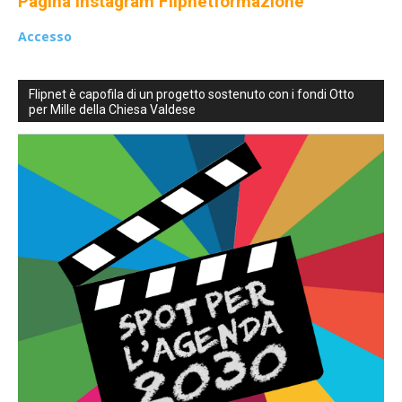
Pagina Instagram Flipnetformazione
Accesso
Flipnet è capofila di un progetto sostenuto con i fondi Otto
per Mille della Chiesa Valdese