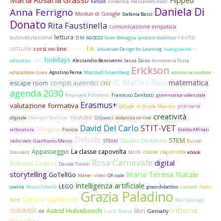
Flipped
Kahoot
Finlandia
Alessandra Rucci
Daniela Di
Anna Ferrigno
Moduli di Google
Stefania Bassi
Donato
Rita Faustinella
comunicazione empatica
lettura
realtà
autovalutazione
D.M. 66/2023
Gran Bretagna
podcast didattico
virtuale
I.A.
corsi on-line
Twictée
Universal Design for Learning
Avanguardie
holidays
educative
UDL
Alessandro Bencivenni
Senza Zaino
Annamaria Testa
Erickson
educazione civica
Agostino Perna
Marshall Rosemberg
economia circolare
IC Matteo Ricci
matematica
escape room
compiti autentici
CNV
agenda 2030
Emanuela Pulvirenti
Francesco Zambotti
grammatica valenziale
Erasmus+
valutazione formativa
primaria
QrCode
AI
Strade Maestre
creatività
Youtube
digitale
Convegni Erickson
CoSpaces
didattica on-line
David Del Carlo
STIT-VET
Thinglink
letteratura
Francia
Eraldo Affinati
Debate
STEM
Claudio Desiderio
radio web
Gianfranco Marini
STEAM
Russel
Appasseggio
La classe capovolta
classe capovolta
Stannard
MIUR
ebook
Rosa Carnevale
digital
Roberta Coianiz
Davide Tonioli
Maria Teresa Natale
storytelling
GoTellGo
Maker
video
QR code
Intelligenza artificiale
LEGO
oralità
Mauro Sabella
gioco didattico
lapbook
Paolo
Grazia Paladino
Sandro Gambone
Ferri
Raúl Santiago
Vittoria
SUMMER
Astrid Hulsebosch
libri
Luca Raina
Genially
AR