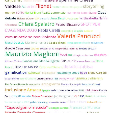
hardware
Campanaro
progetti europei
Flipnet
Valdese
storytelling
arte
A.I.
Twitter
Master Unipegaso
Class
mondo
SOFIA
Narita Bruni
Realtà aumentata
Inversons la classe
Musica
debate
Elisabetta Nanni
Anna Bassi
Heloise Dufour
USA
empatia
Lino Lepore
VR
Chiara Spalatro
SPOT PER
Fabio Biscaro
Alfabetiera
L'AGENDA 2030
Paola Cirelli
leadership
Brindisi
podcast
Valeria Pancucci
comunicazione non violenta
Maria Quercia
Marilena Ferraro
Claudia Pompei
corso secondo livello
rilevazione
Google Classroom
Catania
sostenibilità
cooperative learning
mostre virtuali
Maurizio Maglioni
food
attestato
STIT
disagio scolastico
Fondazione Mondo Digitale
EdPuzzle
Dario
Alfonso Molina
Vincenza Amoruso
didattica attiva
Tullio De Mauro
Ianes
Caterina D'Amico
gamification
scienze
didattiche attive
byod
Elena Garroni
Paola Mattioli
didattica dell'italiano
esperimenti
Serena Cantini
Cristina Bralia
IBSE
Penny Wirton
accoglienza
Pier Cesare Rivoltella
memetica
Daniela Lucangeli
Annarita Vizzari
inclusione
Amaca
relazione educativa
biblioteca
Spagna
FLGI
Davide
PNRR
Jon Bergmann
storia
Strozzi
Wakelet
Tiziana Finocchiaro
CNIS
EAS
Assemblea
Alberto Pian
dei soci 24 aprile 2018
public speaking
scuola inclusiva
Stefano Rossi
"Capovolgiamo la scuola"
Francesca Muraca
Giuseppe Corsaro
Maria Rosaria Grasso