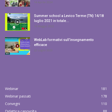
14 Aprile 2024
Summer school a Levico Terme (TN) 14/18
luglio 2021 in totale...
16 Maggio 2022
WebLab formativi sull’insegnamento
efficace
22 Luglio 2023
POPULAR CATEGORY
Webinar
181
Webinar passati
178
Convegni
110
Didattica capovolta
88