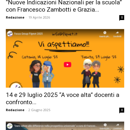
“Nuove Indicazioni Nazionali per la scuola”
con Francesco Zambotti e Grazia...
formazione
Redazione
-
19 Aprile 2026
0
sulle
didattiche
attive,
14 e 29 luglio 2025 “A voce alta” docenti a
confronto...
Redazione
-
2 Giugno 2025
0
creative,