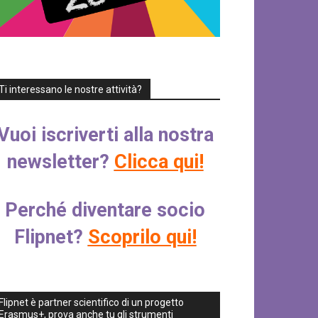
Ti interessano le nostre attività?
Vuoi iscriverti alla nostra
newsletter?
Clicca qui!
Perché diventare socio
Flipnet?
Scoprilo qui!
Flipnet è partner scientifico di un progetto
Erasmus+, prova anche tu gli strumenti