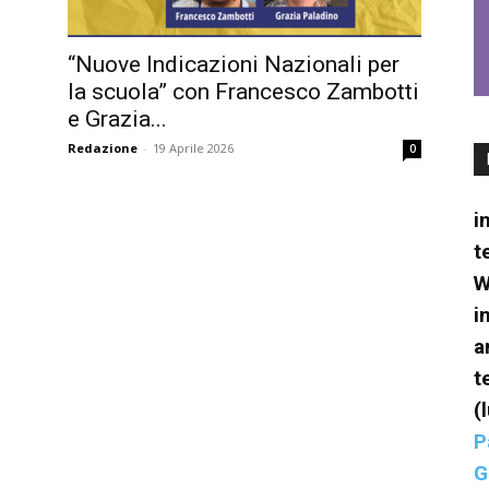
Eventi
“Nuove Indicazioni Nazionali per
la scuola” con Francesco Zambotti
e Grazia...
Redazione
-
19 Aprile 2026
0
e
i
t
W
i
formazione
a
t
(
P
G
sulle