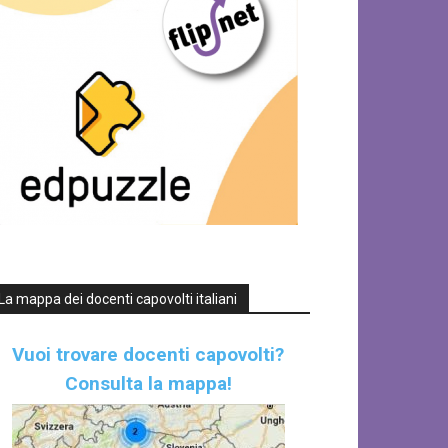
La mappa dei docenti capovolti italiani
Vuoi trovare docenti capovolti?
Consulta la mappa!