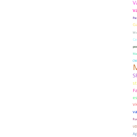
V
v
Pie
G
Wi
Ca
po
Ma
CN
M
S
st
F
e
v
va
Ruc
UD
Ap