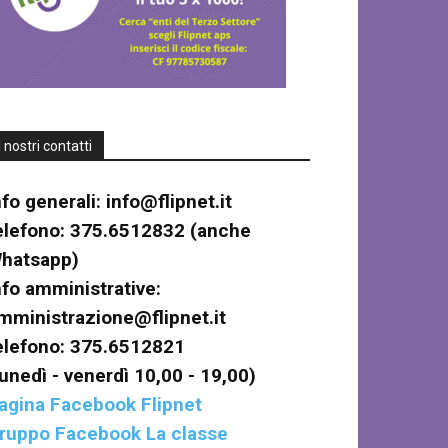
I nostri contatti
nfo generali:
info@flipnet.it
elefono: 375.6512832 (anche
hatsapp)
nfo amministrative:
mministrazione@flipnet.it
elefono: 375.6512821
lunedì - venerdì 10,00 - 19,00)
agina Facebook Flipnet
ruppo Facebook La classe