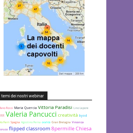
I temi dei nostri webinar
Vittoria Paradisi
Maria Quercia
fano Rossi
Lino Lepore
Valeria Pancucci
creatività
NRR
byod
lo Ferri
Spagna
Agostino Perna
oralità
Gran Bretagna
Vincenza
flipped classroom
8permille Chiesa
oruso