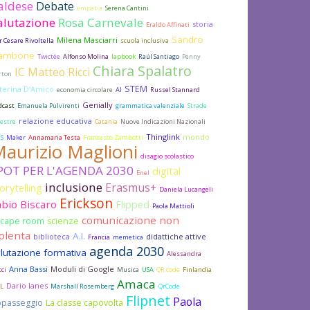
aldese
Debate
empatia
Serena Cantini
alutazione
Rosa Carnevale
storia
Eraldo Affinati
Sandro
Milena Masciarri
r Cesare Rivoltella
scuola inclusiva
ambone
Twictée
Alfonso Molina
lapbook
Raúl Santiago
Penny
Chiara Spalatro
IC Matteo Ricci
rton
STEM
terina D'Amico
economia circolare
AI
Russel Stannard
Genially
dcast
Emanuela Pulvirenti
grammatica valenziale
Strade
relazione educativa
estre
Catania
Nuove Indicazioni Nazionali
Thinglink
mondo
IS
Maker
Annamaria Testa
Francesco Zambotti
aurizio Maglioni
disagio scolastico
POT PER L'AGENDA 2030
digital
Enel
inclusione
Erasmus+
orytelling
Daniela Lucangeli
Erickson
abio Biscaro
Flipped
Paola Mattioli
comunicazione non
scape room
scienze
iolenta
A.I.
biblioteca
didattiche attive
Francia
memetica
agenda 2030
lutazione formativa
Alessandra
Anna Bassi
Moduli di Google
ci
Musica
USA
QR code
Finlandia
Amaca
Dario Ianes
L
Marshall Rosemberg
QrCode
Flipnet
Paola
passeggio
La classe capovolta