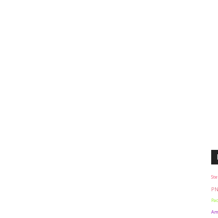
Ste
P
Pao
Am