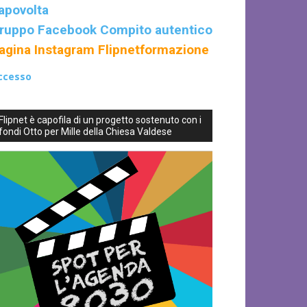
apovolta
ruppo Facebook Compito autentico
agina Instagram Flipnetformazione
ccesso
Flipnet è capofila di un progetto sostenuto con i
fondi Otto per Mille della Chiesa Valdese