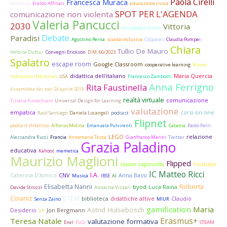
Paola Cirelli
Francesca Muraca
Amoruso
Eraldo Affinati
educazione civica
SPOT PER L'AGENDA
comunicazione non violenta
Valeria Pancucci
2030
Vittoria
Giuseppe Corsaro
Debate
Paradisi
Agostino Perna
scuola inclusiva
CoSpaces
Claudia Pompei
Chiara
Tullio De Mauro
Heloise Dufour
Convegni Erickson
D.M. 66/2023
Spalatro
escape room
Google Classroom
cooperative learning
Nuove
didattica dell'italiano
Maria Quercia
Indicazioni Nazionali
USA
Francesco Zambotti
Anna Ferrigno
Rita Faustinella
Assemblea dei soci 24 aprile 2018
realtà virtuale
comunicazione
Tiziana Finocchiaro
Universal Design for Learning
valutazione
empatica
corsi on-line
Raúl Santiago
Daniela Lucangeli
podcast
Flipnet
podcast didattico
Alfonso Molina
Emanuela Pulvirenti
Catania
Paolo Ferri
LEGO
relazione
Alessandra Rucci
Francia
Annamaria Testa
Gianfranco Marini
Twitter
Grazia Paladino
educativa
Kahoot
memetica
Maurizio Maglioni
Flipped
classe capovolta
Youtube
IC Matteo Ricci
I.A.
Caterina D'Amico
CNV
Anna Bassi
Musica
IBSE
AI
Elisabetta Nanni
Roberta
byod
Luca Raina
Davide Strozzi
Annarita Vizzari
Coianiz
STEM
biblioteca
didattiche attive
Claudio
Senza Zaino
MIUR
gamification
Maria
Astrid Hulsebosch
Desiderio
Jon Bergmann
VR
Erasmus+
Teresa Natale
valutazione formativa
Enel
FLGI
STEAM