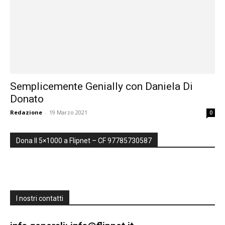
inclusive,
cooperative
Semplicemente Genially con Daniela Di
Donato
e
Redazione
-
19 Marzo 2021
0
Dona Il 5×1000 a Flipnet – CF 97785730587
capovolte
I nostri contatti