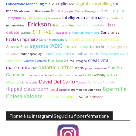
digital storytelling
accoglienza
Fondazione Mondo Digitale
STIT
lettura
libri
attestato
mondo
Alessandro Bencivenni
Spagna
Master Unipegaso
Intelligenza artificiale
Thinglink
digitale
empatia
rilevazione
sostenibilità
Erickson
Class
Realtà aumentata
mostre virtuali
didattica on-line
STIT-VET
debate
Dario Ianes
Wakelet
leadership
Marshall Rosemberg
didattica della matematica
Paola Campanaro
Maker
Mauro Sabella
agenda 2030
Alberto Pian
scienze
Narita Bruni
QR code
Avanguardie
compiti autentici
autovalutazione
educative
public speaking
corso secondo livello
creatività
hardware
esperimenti
Ginevra Gottardi
Gran Bretagna
didattica attiva
matematica
Sandro
storia
CNIS
progetti europei
Gambone
Genially
Inversons la classe
Davide Tonioli
Finlandia
AR
lapbook
David Del Carlo
Alfabetiera
Lino Lepore
Twictée
Pier Cesare Rivoltella
flipped classroom
8permille
food
Brindisi
grammatica valenziale
Chiesa Valdese
La classe capovolta
SOFIA
primaria
Flipnet è su Instagram! Seguici su flipnetformazione