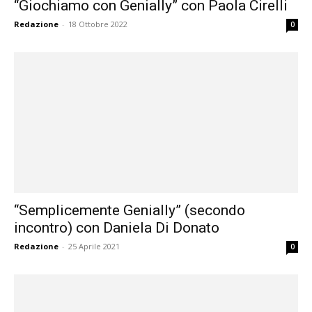
“Giochiamo con Genially” con Paola Cirelli
formazione
Redazione
-
18 Ottobre 2022
0
sulle
didattiche
“Semplicemente Genially” (secondo
attive,
incontro) con Daniela Di Donato
Redazione
-
25 Aprile 2021
0
creative,