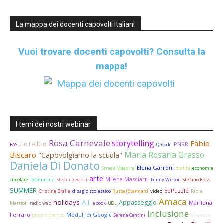
La mappa dei docenti capovolti italiani
Vuoi trovare docenti capovolti?
Consulta la
mappa!
I temi dei nostri webinar
Rosa Carnevale
storytelling
Fabio
GoTellGo
PNRR
EAS
QrCode
Maria Rosaria Grasso
Biscaro
"Capovolgiamo la scuola"
Daniela Di Donato
Elena Garroni
Strade Maestre
oralità
economia
arte
Milena Masciarri
circolare
letteratura
Stefania Bassi
Penny Wirton
Stefano Rossi
SUMMER
EdPuzzle
Cristina Bralia
disagio scolastico
Russel Stannard
video
Paola
Amaca
holidays
A.I.
Appasseggio
Marilena
Mattioli
radio web
ebook
UDL
inclusione
Ferraro
Moduli di Google
gioco didattico
Serena Cantini
Vincenza