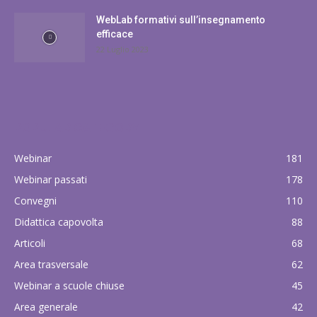
WebLab formativi sull’insegnamento
efficace
22 Luglio 2023
POPULAR CATEGORY
Webinar
181
Webinar passati
178
Convegni
110
Didattica capovolta
88
Articoli
68
Area trasversale
62
Webinar a scuole chiuse
45
Area generale
42