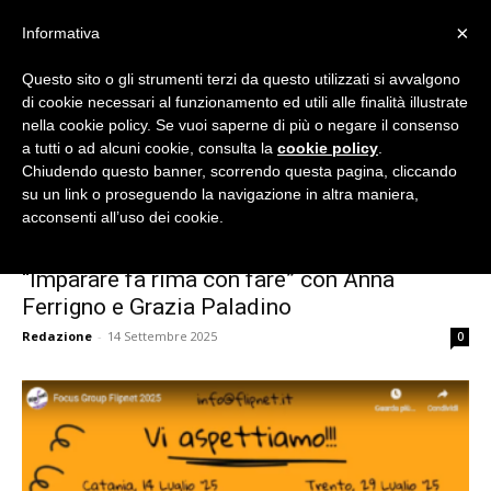
×
Informativa
Questo sito o gli strumenti terzi da questo utilizzati si avvalgono
di cookie necessari al funzionamento ed utili alle finalità illustrate
nella cookie policy. Se vuoi saperne di più o negare il consenso
Flipnet
a tutti o ad alcuni cookie, consulta la
cookie policy
.
Chiudendo questo banner, scorrendo questa pagina, cliccando
Home
Tags
Anna Ferrigno
su un link o proseguendo la navigazione in altra maniera,
Tag: Anna Ferrigno
acconsenti all’uso dei cookie.
|
“Imparare fa rima con fare” con Anna
Ferrigno e Grazia Paladino
Eventi
Redazione
-
14 Settembre 2025
0
e