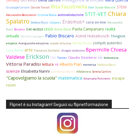
GoTellGo
Genially
Elena Garroni
Maria Quercia
Rita Faustinella
STEM
Giuseppe Corsaro
Davide Tonioli
Enel
Strade Maestre
Chiara
STIT-VET
autovalutazione
Alessandro Bencivenni
Cristina Bralia
Spalatro
Erasmus+
corsi on-line
Stefano Rossi
CoSpaces
Alessandra
Paola Campanaro
realtà
LEGO
Anna Bassi
Rucci
Brindisi
D.M. 66/2023
Fabio Biscaro
Astrid Hulsebosch
virtuale
Thinglink
Daniela Lucangeli
compiti autentici
Narita Bruni
empatia
Avanguardie educative
scuola inclusiva
8permille Chiesa
arte
Luca Raina
Francesco Zambotti
disagio scolastico
Erickson
Valdese
Claudio Desiderio
CNIS
Twitter
EAS
letteratura
Vittoria Paradisi
lettura
Alberto Pian
VR
memetica
Stefania Bassi
scienze
Elisabetta Nanni
Gianfranco Marini
Alfabetiera
Serena Cantini
"Capovolgiamo la scuola"
matematica
escape
Emanuela Pulvirenti
room
Flipnet è su Instagram! Seguici su flipnetformazione