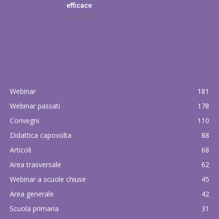
efficace
22 Luglio 2023
POPULAR CATEGORY
Webinar
181
Webinar passati
178
Convegni
110
Didattica capovolta
88
Articoli
68
Area trasversale
62
Webinar a scuole chiuse
45
Area generale
42
Scuola primaria
31