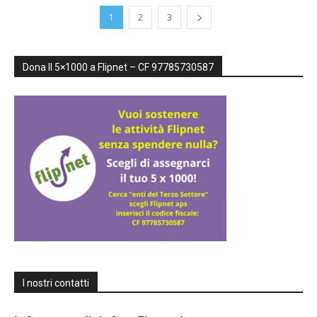
1
2
3
inclusive,
Dona Il 5×1000 a Flipnet – CF 97785730587
cooperative
e
capovolte
I nostri contatti