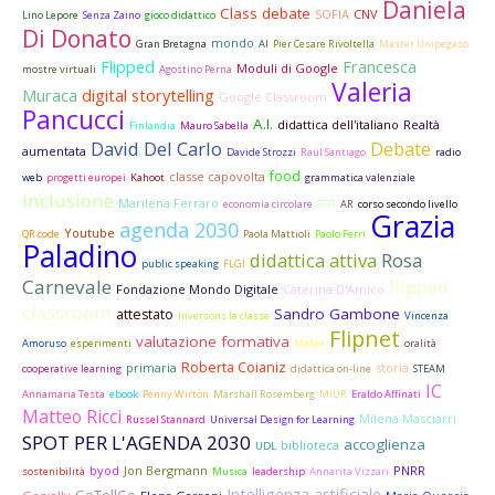
Daniela
Class debate
SOFIA
CNV
Lino Lepore
Senza Zaino
gioco didattico
Di Donato
mondo
Gran Bretagna
AI
Pier Cesare Rivoltella
Master Unipegaso
Flipped
Francesca
Moduli di Google
mostre virtuali
Agostino Perna
Valeria
Muraca
digital storytelling
Google Classroom
Pancucci
A.I.
didattica dell'italiano
Realtà
Finlandia
Mauro Sabella
David Del Carlo
Debate
aumentata
Davide Strozzi
Raúl Santiago
radio
food
classe capovolta
web
progetti europei
Kahoot
grammatica valenziale
inclusione
Marilena Ferraro
economia circolare
STIT
AR
corso secondo livello
Grazia
agenda 2030
Youtube
QR code
Paola Mattioli
Paolo Ferri
Paladino
didattica attiva
Rosa
public speaking
FLGI
Carnevale
flipped
Fondazione Mondo Digitale
Caterina D'Amico
classroom
Sandro Gambone
attestato
Inversons la classe
Vincenza
Flipnet
valutazione formativa
Amoruso
esperimenti
Maker
oralità
Roberta Coianiz
primaria
storia
cooperative learning
didattica on-line
STEAM
IC
Annamaria Testa
ebook
Penny Wirton
Marshall Rosemberg
MIUR
Eraldo Affinati
Matteo Ricci
Milena Masciarri
Russel Stannard
Universal Design for Learning
SPOT PER L'AGENDA 2030
accoglienza
biblioteca
UDL
byod
Jon Bergmann
PNRR
sostenibilità
Musica
leadership
Annarita Vizzari
Intelligenza artificiale