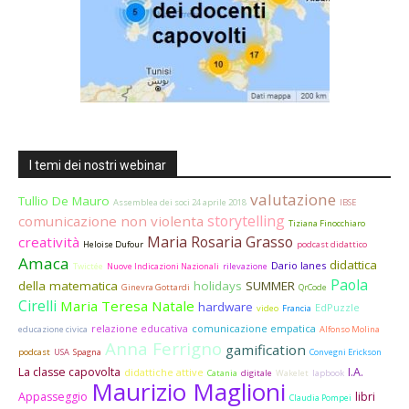
I temi dei nostri webinar
valutazione
Tullio De Mauro
Assemblea dei soci 24 aprile 2018
IBSE
storytelling
comunicazione non violenta
Tiziana Finocchiaro
Maria Rosaria Grasso
creatività
Heloise Dufour
podcast didattico
Amaca
didattica
Dario Ianes
Twictée
Nuove Indicazioni Nazionali
rilevazione
Paola
della matematica
holidays
SUMMER
Ginevra Gottardi
QrCode
Cirelli
Maria Teresa Natale
hardware
EdPuzzle
video
Francia
relazione educativa
comunicazione empatica
educazione civica
Alfonso Molina
Anna Ferrigno
gamification
podcast
USA
Spagna
Convegni Erickson
La classe capovolta
I.A.
didattiche attive
Catania
digitale
Wakelet
lapbook
Maurizio Maglioni
Appasseggio
libri
Claudia Pompei