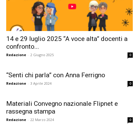
formazione
14 e 29 luglio 2025 “A voce alta” docenti a
sulle
confronto...
Redazione
-
2 Giugno 2025
0
didattiche
“Senti chi parla” con Anna Ferrigno
Redazione
-
3 Aprile 2024
0
attive,
Materiali Convegno nazionale Flipnet e
rassegna stampa
Redazione
-
22 Marzo 2024
0
creative,