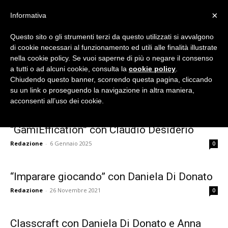
×
Informativa
Questo sito o gli strumenti terzi da questo utilizzati si avvalgono
di cookie necessari al funzionamento ed utili alle finalità illustrate
nella cookie policy. Se vuoi saperne di più o negare il consenso
Flipnet
a tutti o ad alcuni cookie, consulta la
cookie policy
.
Chiudendo questo banner, scorrendo questa pagina, cliccando
Home
Tags
Gamification
su un link o proseguendo la navigazione in altra maniera,
Tag: gamification
acconsenti all’uso dei cookie.
|
“GamiEffication” con Claudio Desiderio
Redazione
-
6 Gennaio 2025
0
Eventi
“Imparare giocando” con Daniela Di Donato
Redazione
-
26 Novembre 2021
0
e
Classcraft con Daniela Di Donato e Anna