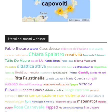
I temi dei nostri webinar
Fabio Biscaro
Class debate
didattica dell'italiano
Catania
D.M. 66/2023
Chiara Spalatro
creatività
corso secondo livello
Emanuela Pulvirenti
Tullio De Mauro
I.A.
Narita Bruni
Milena Masciarri
oralità
Paolo Ferri
didattica attiva
memetica
grammatica valenziale
Gianfranco Marini
cooperative
Realtà aumentata
Genially
learning
letteratura
Paola Mattioli
Twitter
Eraldo Affinati
Rita Faustinella
compiti
Maria Quercia
QR code
Daniela Lucangeli
Vittoria
autentici
relazione educativa
Marshall Rosemberg
Spagna
Paradisi
Roberta Coianiz
Google Classroom
didattica on-line
podcast
comunicazione non violenta
EdPuzzle
mondo
USA
Russel Stannard
matematica
Appasseggio
libri
Pier Cesare Rivoltella
Inversons la classe
Heloise
Rosa Carnevale
Flipped
hardware
Dufour
AR
Vincenza Amoruso