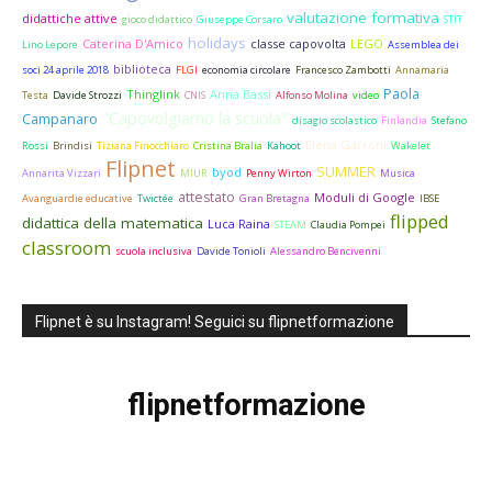
valutazione formativa
didattiche attive
gioco didattico
Giuseppe Corsaro
STIT
holidays
Caterina D'Amico
classe capovolta
LEGO
Lino Lepore
Assemblea dei
biblioteca
soci 24 aprile 2018
FLGI
economia circolare
Francesco Zambotti
Annamaria
Paola
Thinglink
Anna Bassi
Testa
Davide Strozzi
CNIS
Alfonso Molina
video
"Capovolgiamo la scuola"
Campanaro
disagio scolastico
Finlandia
Stefano
Elena Garroni
Rossi
Brindisi
Tiziana Finocchiaro
Cristina Bralia
Kahoot
Wakelet
Flipnet
SUMMER
byod
Annarita Vizzari
MIUR
Penny Wirton
Musica
attestato
Moduli di Google
Avanguardie educative
Twictée
Gran Bretagna
IBSE
flipped
didattica della matematica
Luca Raina
STEAM
Claudia Pompei
classroom
scuola inclusiva
Davide Tonioli
Alessandro Bencivenni
Flipnet è su Instagram! Seguici su flipnetformazione
flipnetformazione