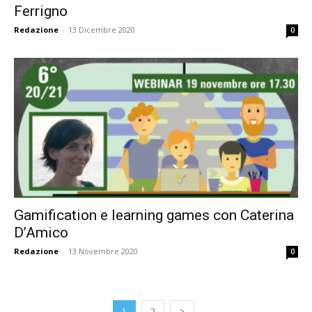
Ferrigno
formazione
Redazione
-
13 Dicembre 2020
0
sulle
didattiche
attive,
Gamification e learning games con Caterina
D’Amico
Redazione
-
13 Novembre 2020
0
creative,
1
2