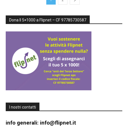
inclusive,
Dona Il 5×1000 a Flipnet – CF 97785730587
cooperative
e
capovolte
I nostri contatti
info generali:
info@flipnet.it