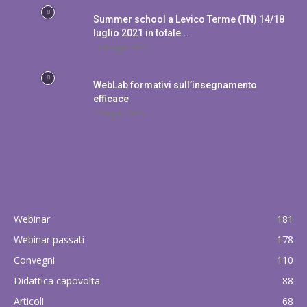
Summer school a Levico Terme (TN) 14/18
luglio 2021 in totale...
16 Maggio 2022
WebLab formativi sull’insegnamento
efficace
22 Luglio 2023
POPULAR CATEGORY
Webinar
181
Webinar passati
178
Convegni
110
Didattica capovolta
88
Articoli
68