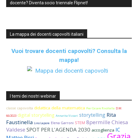
docente? Diventa socio triennale Flipnet!
La mappa dei docenti capovolti italiani
Vuoi trovare docenti capovolti?
Consulta la
mappa!
I temi dei nostri webinar
didattica della matematica
classe capovolta
Pier Cesare Rivoltella
D.M.
Rita
storytelling
digital storytelling
66/2023
Annarita Vizzari
Faustinella
8permille Chiesa
STEM
Elena Garroni
Lino Lepore
Valdese
SPOT PER L'AGENDA 2030
IC
accoglienza
Grazia
Matteo Ricci