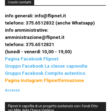
I nostri contatti
inclusive,
info generali:
info@flipnet.it
telefono: 375.6512832 (anche Whatsapp)
info amministrative:
cooperative
amministrazione@flipnet.it
telefono: 375.6512821
(lunedì - venerdì 10,00 - 19,00)
e
Pagina Facebook Flipnet
Gruppo Facebook La classe capovolta
Gruppo Facebook Compito autentico
capovolte
Pagina Instagram Flipnetformazione
Accesso
Flipnet è capofila di un progetto sostenuto con i fondi Otto
per Mille della Chiesa Valdese