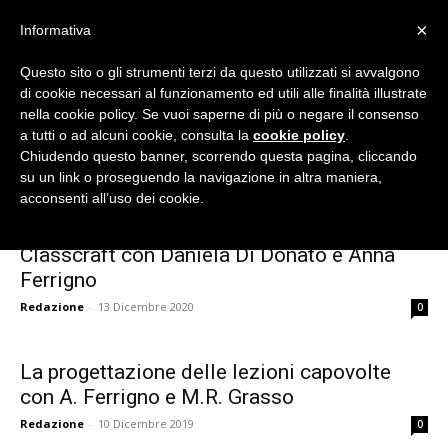
×
Informativa
Questo sito o gli strumenti terzi da questo utilizzati si avvalgono
di cookie necessari al funzionamento ed utili alle finalità illustrate
nella cookie policy. Se vuoi saperne di più o negare il consenso
Flipnet
a tutti o ad alcuni cookie, consulta la
cookie policy
.
Chiudendo questo banner, scorrendo questa pagina, cliccando
Home
Tags
Anna Ferrigno
su un link o proseguendo la navigazione in altra maniera,
Tag: Anna Ferrigno
acconsenti all’uso dei cookie.
|
Classcraft con Daniela Di Donato e Anna
Ferrigno
Eventi
Redazione
-
13 Dicembre 2020
0
La progettazione delle lezioni capovolte
con A. Ferrigno e M.R. Grasso
e
Redazione
-
10 Dicembre 2019
0