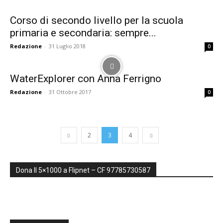
formazione
Corso di secondo livello per la scuola
primaria e secondaria: sempre...
Redazione
-
31 Luglio 2018
0
sulle
WaterExplorer con Anna Ferrigno
Redazione
-
31 Ottobre 2017
0
didattiche
2
3
4
attive,
Dona Il 5×1000 a Flipnet – CF 97785730587
creative,