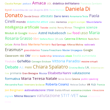
Amaca
didattica dell'italiano
Claudia Pompei
podcast
UDL
Francesco Zambotti
Daniela Di
byod
Assemblea dei soci 24 aprile 2018
Paola Mattioli
Donato
Paola
attestato
Dario Ianes
Davide Strozzi
Annamaria Testa
Cirelli
mondo
didattiche attive
video
memetica
progetti europei
Mauro Sabella
Intelligenza artificiale
scienze
Thinglink
Twictée
oralità
Penny Wirton
Maria
Astrid Hulsebosch
food
Moduli di Google
LEGO
Wakelet
Enel
Rosaria Grasso
libri
Caterina D'Amico
Stefano Rossi
QR code
Paolo Ferri
Anna Bassi
Marilena Ferraro
QrCode
Raúl Santiago
Alfonso Molina
radio web
Erasmus+
Google
gioco didattico
Tiziana Finocchiaro
Master Unipegaso
Classroom
CNV
storia
Realtà aumentata
IBSE
leadership
letteratura
ebook
Vittoria Paradisi
GoTellGo
Youtube
Convegni Erickson
mostre virtuali
Chiara Spalatro
Debate
A.I.
I.A.
PNRR
Cristina Bralia
didattica on-
valutazione
Elisabetta Nanni
primaria
line
Gran Bretagna
Musica
Maria Teresa Natale
formativa
Senza Zaino
Catania
public speaking
Roberta Coianiz
Alessandra Rucci
Inversons la classe
Heloise Dufour
VR
FLGI
Francia
Jon Bergmann
autovalutazione
STEAM
Eraldo Affinati
economia circolare
rilevazione
valutazione
STIT-VET
Milena Masciarri
digitale
Kahoot
educazione
civica