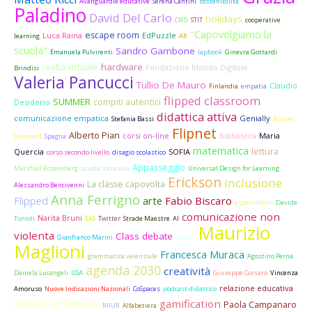
Avanguardie educative
Serena Cantini
sostenibilità
Paladino
David Del Carlo
holidays
CNIS
STIT
cooperative
"Capovolgiamo la
escape room
Luca Raina
EdPuzzle
learning
AR
scuola"
Sandro Gambone
Emanuela Pulvirenti
lapbook
Ginevra Gottardi
hardware
realtà virtuale
Fondazione Mondo Digitale
Brindisi
Valeria Pancucci
Tullio De Mauro
Claudio
Finlandia
empatia
flipped classroom
SUMMER
compiti autentici
Desiderio
didattica attiva
comunicazione empatica
Genially
Stefania Bassi
Russel
Flipnet
Alberto Pian
corsi on-line
biblioteca
Maria
Stannard
Spagna
matematica
lettura
Quercia
SOFIA
corso secondo livello
disagio scolastico
Appasseggio
Marshall Rosemberg
scuola inclusiva
Universal Design for Learning
Erickson
inclusione
La classe capovolta
Alessandro Bencivenni
Anna Ferrigno
Fabio Biscaro
Flipped
arte
esperimenti
Davide
comunicazione non
Narita Bruni
Tonioli
EAS
Twitter
Strade Maestre
AI
Maurizio
violenta
Class debate
Gianfranco Marini
Maker
Maglioni
Francesca Muraca
grammatica valenziale
Agostino Perna
agenda 2030
creatività
Daniela Lucangeli
USA
Giuseppe Corsaro
Vincenza
relazione educativa
Amoruso
Nuove Indicazioni Nazionali
CoSpaces
podcast didattico
Rosa Carnevale
gamification
Paola Campanaro
MIUR
Alfabetiera