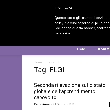
Informativa
Questo sito o gli strumenti terzi da q
policy. Se vuoi saperne di più o neg
Chiudendo questo banner, scorrendo
dei cookie.
HOME
CHI SIA
Home
Tags
FLGI
Tag: FLGI
Seconda rilevazione sullo stato
globale dell’apprendimento
capovolto
Redazione
-
28 Gennaio 2020