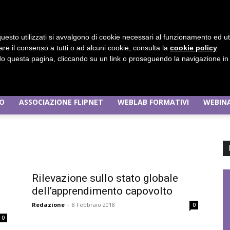
uesto utilizzati si avvalgono di cookie necessari al funzionamento ed utili 
are il consenso a tutti o ad alcuni cookie, consulta la
cookie policy
.
 questa pagina, cliccando su un link o proseguendo la navigazione in a
MO
ASSOCIAZIONE FLIPNET
WEBLAB FORMATIVI
WEBINA
Flipnet
Rilevazione sullo stato globale
dell’apprendimento capovolto
|
Redazione
-
8 Febbraio 2018
0
0