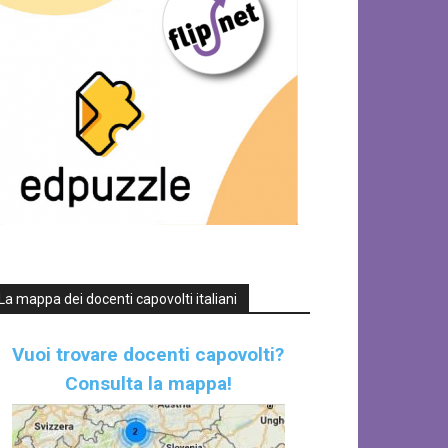
La mappa dei docenti capovolti italiani
Vuoi trovare docenti capovolti?
Consulta la mappa!