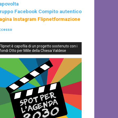
apovolta
ruppo Facebook Compito autentico
agina Instagram Flipnetformazione
ccesso
Flipnet è capofila di un progetto sostenuto con i
fondi Otto per Mille della Chiesa Valdese