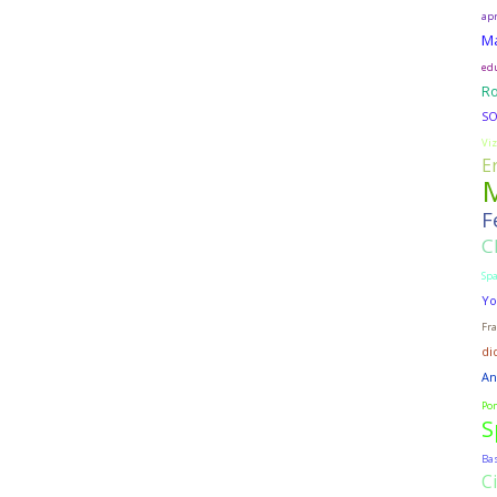
apr
M
edu
Ro
SO
Viz
E
M
F
C
Sp
Yo
Fra
di
An
Po
S
Ba
Ci