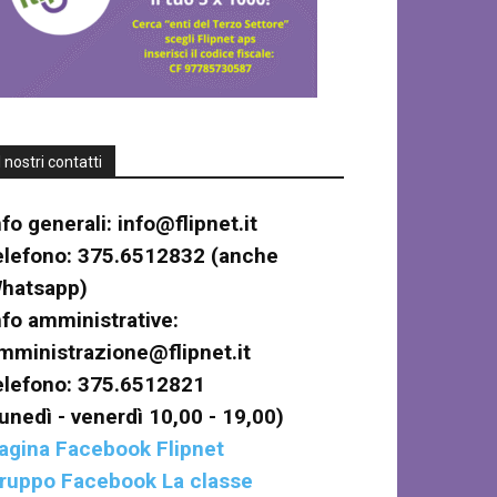
I nostri contatti
nfo generali:
info@flipnet.it
elefono: 375.6512832 (anche
hatsapp)
nfo amministrative:
mministrazione@flipnet.it
elefono: 375.6512821
lunedì - venerdì 10,00 - 19,00)
agina Facebook Flipnet
ruppo Facebook La classe