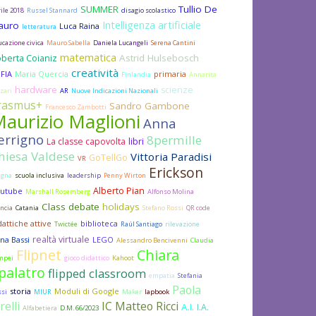
SUMMER
Tullio De
ile 2018
Russel Stannard
disagio scolastico
Intelligenza artificiale
auro
Luca Raina
letteratura
cazione civica
Mauro Sabella
Daniela Lucangeli
Serena Cantini
matematica
Astrid Hulsebosch
berta Coianiz
creatività
FIA
Maria Quercia
primaria
Finlandia
Annarita
hardware
scienze
zari
AR
Nuove Indicazioni Nazionali
rasmus+
Sandro Gambone
Francesco Zambotti
aurizio Maglioni
Anna
errigno
8permille
La classe capovolta
libri
hiesa Valdese
Vittoria Paradisi
GoTellGo
VR
Erickson
agna
scuola inclusiva
leadership
Penny Wirton
Alberto Pian
utube
Marshall Rosemberg
Alfonso Molina
Class debate
holidays
ncia
Catania
Stefano Rossi
QR code
dattiche attive
biblioteca
Twictée
Raúl Santiago
rilevazione
realtà virtuale
na Bassi
LEGO
Alessandro Bencivenni
Claudia
Flipnet
Chiara
mpei
gioco didattico
Kahoot
palatro
flipped classroom
empatia
Stefania
Paola
storia
Moduli di Google
ssi
MIUR
Maker
lapbook
relli
IC Matteo Ricci
A.I.
I.A.
Alfabetiera
D.M. 66/2023