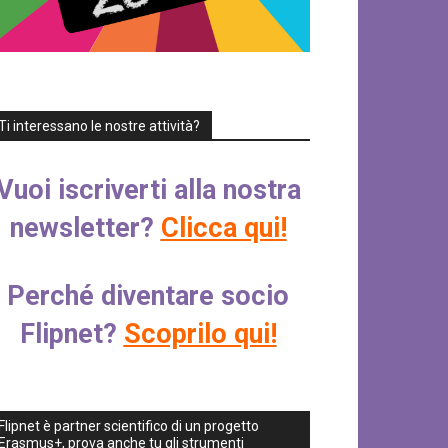
Ti interessano le nostre attività?
Vuoi iscriverti alla nostra
newsletter?
Clicca qui!
Perché diventare socio
Flipnet?
Scoprilo qui!
Flipnet è partner scientifico di un progetto
Erasmus+, prova anche tu gli strumenti