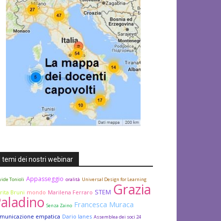
I temi dei nostri webinar
Appasseggio
ide Tonioli
oralità
Universal Design for Learning
Grazia
STEM
rita Bruni
mondo
Marilena Ferraro
aladino
Francesca Muraca
Senza Zaino
municazione empatica
Dario Ianes
Assemblea dei soci 24