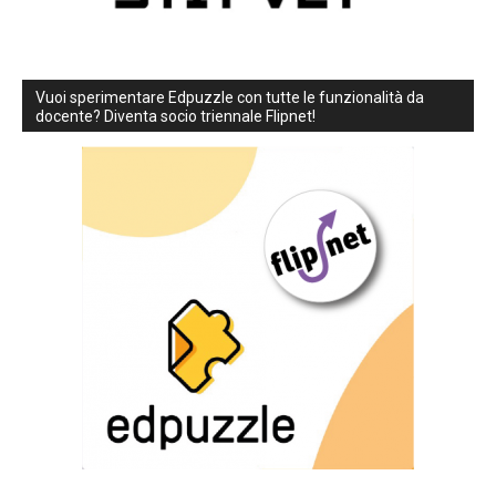
Vuoi sperimentare Edpuzzle con tutte le funzionalità da
docente? Diventa socio triennale Flipnet!