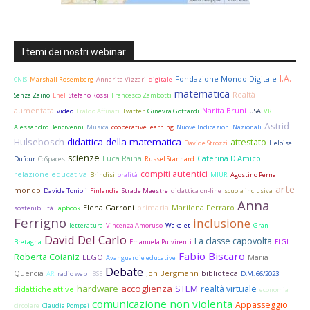
I temi dei nostri webinar
I.A.
Fondazione Mondo Digitale
CNIS
Marshall Rosemberg
Annarita Vizzari
digitale
matematica
Realtà
Senza Zaino
Enel
Stefano Rossi
Francesco Zambotti
aumentata
Narita Bruni
video
Eraldo Affinati
Twitter
Ginevra Gottardi
USA
VR
Astrid
Alessandro Bencivenni
Musica
cooperative learning
Nuove Indicazioni Nazionali
Hulsebosch
didattica della matematica
attestato
Davide Strozzi
Heloise
scienze
Luca Raina
Caterina D'Amico
Dufour
CoSpaces
Russel Stannard
compiti autentici
relazione educativa
Brindisi
oralità
MIUR
Agostino Perna
arte
mondo
Davide Tonioli
Finlandia
Strade Maestre
didattica on-line
scuola inclusiva
Anna
Elena Garroni
primaria
Marilena Ferraro
sostenibilità
lapbook
Ferrigno
inclusione
letteratura
Vincenza Amoruso
Wakelet
Gran
David Del Carlo
La classe capovolta
Bretagna
Emanuela Pulvirenti
FLGI
Fabio Biscaro
Roberta Coianiz
LEGO
Maria
Avanguardie educative
Debate
Quercia
Jon Bergmann
biblioteca
AR
radio web
IBSE
D.M. 66/2023
hardware
accoglienza
STEM
realtà virtuale
didattiche attive
economia
comunicazione non violenta
Appasseggio
circolare
Claudia Pompei