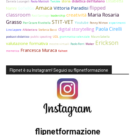
Elisabetta
storia
didattica dell'italiano
Daniela Lucangeli
Paola Mattioli
Twictée
Amaca
flipped
Vittoria Paradisi
Nanni
GoTellGo
classroom
Maria Rosaria
creatività
Raúl Santiago
leadership
STIT-VET
Grasso
Youtube
Pier Cesare Rivoltella
Penny Wirton
esperimenti
Paola Cirelli
digital storytelling
Lino Lepore
Alfabetiera
Stefania Bassi
podcast didattico
public speaking
UDL
grammatica valenziale
Mauro Sabella
Erickson
valutazione formativa
mostre virtuali
Paolo Ferri
Maker
Francesca Muraca
memetica
Kahoot
Flipnet è su Instagram! Seguici su flipnetformazione
flipnetformazione