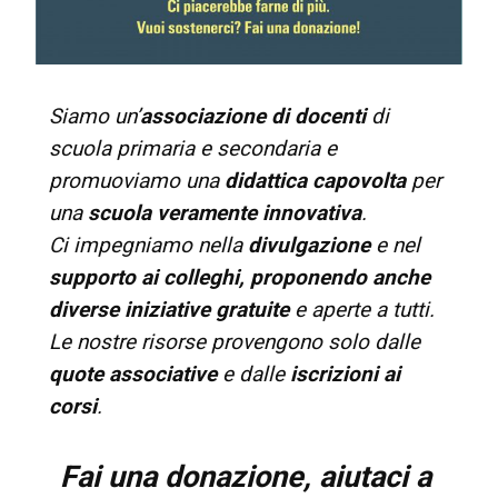
formazione
Siamo un’
associazione di ​docenti
​​di
sulle
scuola primaria e secondaria e
promuoviamo una
didattica capovolta
per
una
scuola veramente innovativa
.​
didattiche
​Ci impegniamo nella
divulgazione
e nel
supporto ai colleghi, proponendo anche
diverse iniziative
gratuite
e aperte a tutti.​​
Le nostre risorse provengono solo dalle
attive,
quote associative
e dalle
iscrizioni​ ai
corsi
.
creative,
Fai una donazione​, aiutaci a ​