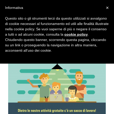
×
Informativa
Questo sito o gli strumenti terzi da questo utilizzati si avvalgono
di cookie necessari al funzionamento ed utili alle finalità illustrate
nella cookie policy. Se vuoi saperne di più o negare il consenso
Flipnet
a tutti o ad alcuni cookie, consulta la
cookie policy
.
Chiudendo questo banner, scorrendo questa pagina, cliccando
Home
Sostieni l’Associazione Flipnet!
su un link o proseguendo la navigazione in altra maniera,
Sostieni l’Associazione Flipnet!
acconsenti all’uso dei cookie.
|
Eventi
e