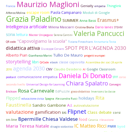
Maurizio Maglioni
Genially
Thinglink
Francia
empatia
escape room
Paola Campanaro
Moduli di Google
Alfonso Molina
Grazia Paladino
Erasmus+
SUMMER
Anna Bassi
Intelligenza artificiale
Milena Masciarri
Dario Ianes
Cristina Bralia
STEAM
Valeria Pancucci
lettura
SOFIA
Master Unipegaso
Serena Cantini
"Capovolgiamo la scuola"
QR code
Tiziana Finocchiaro
Annamaria Testa
didattica attiva
SPOT PER L'AGENDA 2030
Giuseppe Corsaro
Tullio De Mauro
Alberto Pian
Gianfranco Marini
progetti europei
storytelling
libri
classe capovolta
QrCode
ebook
Assemblea dei soci 24 aprile
agenda 2030
CNV
Claudio Desiderio
Google Classroom
2018
AI
Daniela Di Donato
comunicazione empatica
podcast
STIT
corso
Chiara Spalatro
secondo livello
Universal Design for Learning
Convegni
Rosa Carnevale
EdPuzzle
Erickson
gioco didattico
Inversons la classe
Rita
Flipped
holidays
educazione civica
Spagna
Alessandra Rucci
Faustinella
Sandro Gambone
A.I.
autovalutazione
Flipnet
valutazione
gamification
Class debate
corsi
EAS
8permille Chiesa Valdese
food
on-line
Catania
rilevazione
IC Matteo Ricci
Maria Teresa Natale
PNRR
byod
disagio scolastico