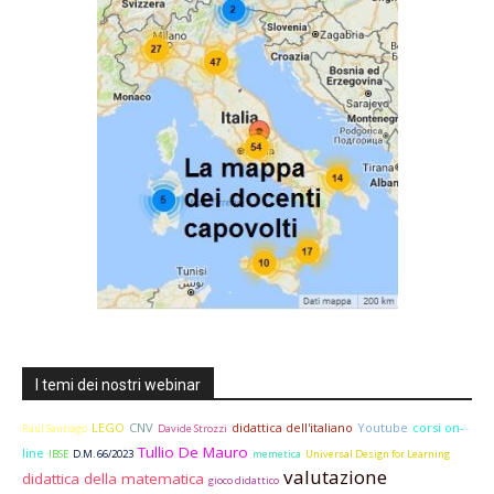
I temi dei nostri webinar
LEGO
CNV
didattica dell'italiano
Youtube
corsi on-
Raúl Santiago
Davide Strozzi
Tullio De Mauro
line
IBSE
D.M. 66/2023
memetica
Universal Design for Learning
valutazione
didattica della matematica
gioco didattico