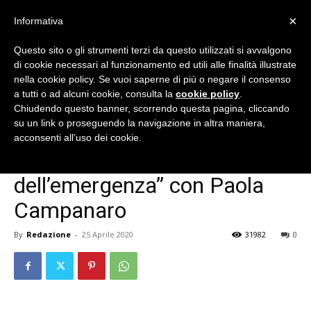
×
Informativa
Questo sito o gli strumenti terzi da questo utilizzati si avvalgono
di cookie necessari al funzionamento ed utili alle finalità illustrate
nella cookie policy. Se vuoi saperne di più o negare il consenso
Flipnet
a tutti o ad alcuni cookie, consulta la
cookie policy
.
Chiudendo questo banner, scorrendo questa pagina, cliccando
Home
Webinar
su un link o proseguendo la navigazione in altra maniera,
Webinar
Webinar a scuole chiuse
Webinar passati
acconsenti all’uso dei cookie.
|
“Interpretare i disegni
dell’emergenza” con Paola
Campanaro
Eventi
By
Redazione
-
25 Aprile 2020
31982
0
e