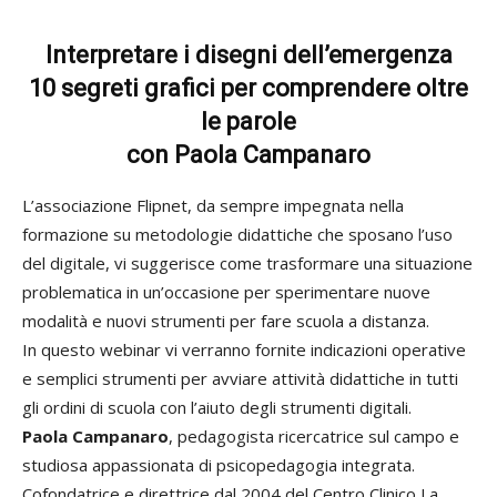
formazione
Interpretare i disegni dell’emergenza
10 segreti grafici per comprendere oltre
le parole
sulle
con Paola Campanaro
L’associazione Flipnet, da sempre impegnata nella
formazione su metodologie didattiche che sposano l’uso
didattiche
del digitale, vi suggerisce come trasformare una situazione
problematica in un’occasione per sperimentare nuove
modalità e nuovi strumenti per fare scuola a distanza.
attive,
In questo webinar vi verranno fornite indicazioni operative
e semplici strumenti per avviare attività didattiche in tutti
gli ordini di scuola con l’aiuto degli strumenti digitali.
Paola Campanaro
, pedagogista ricercatrice sul campo e
creative,
studiosa appassionata di psicopedagogia integrata.
Cofondatrice e direttrice dal 2004 del Centro Clinico La