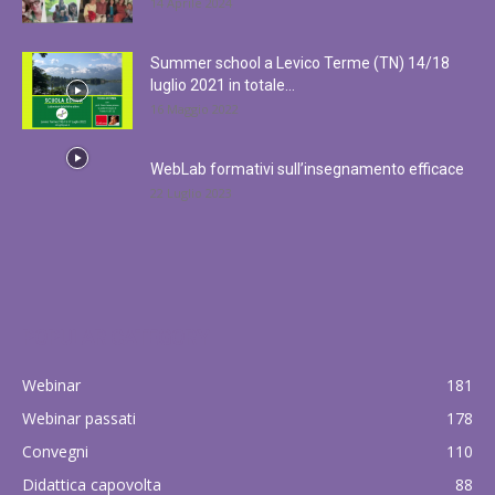
14 Aprile 2024
Summer school a Levico Terme (TN) 14/18
luglio 2021 in totale...
16 Maggio 2022
WebLab formativi sull’insegnamento efficace
22 Luglio 2023
POPULAR CATEGORY
Webinar
181
Webinar passati
178
Convegni
110
Didattica capovolta
88