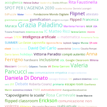
Rita Faustinella
accoglienza
Heloise Dufour
leadership
Eraldo Affinati
SPOT PER L'AGENDA 2030
scuola inclusiva
Daniela Lucangeli
Flipnet
attestato
EdPuzzle
Fondazione Mondo Digitale
Maker
Twitter
gamification
Flipped
Francesca
grammatica valenziale
progetti europei
Grazia Paladino
Muraca
Marilena Ferraro
MIUR
USA
IC Matteo Ricci
Tiziana Finocchiaro
didattica on-line
Serena Cantini
mostre
Intelligenza artificiale
matematica
STEM
virtuali
AR
Annamaria Testa
SUMMER
La classe capovolta
Agostino Perna
lapbook
Spagna
Musica
QR code
David Del Carlo
ebook
Davide Tonioli
sostenibilità
Catania
Claudia Pompei
Anna
Vittoria Paradisi
holidays
compiti autentici
Dario Ianes
Ferrigno
inclusione
hardware
Google Classroom
Milena
UDL
Valeria
Masciarri
Genially
Elena Garroni
CoSpaces
Twictée
VR
Pancucci
comunicazione empatica
video
disagio scolastico
Daniela Di Donato
Convegni Erickson
EAS
podcast didattico
radio
Debate
Roberta Coianiz
escape room
primaria
web
STIT
Gianfranco
PNRR
autovalutazione
Marini
economia circolare
Avanguardie educative
Rosa Carnevale
"Capovolgiamo la scuola"
Strade Maestre
Erickson
flipped classroom
comunicazione non
violenta
realtà virtuale
Alfabetiera
Alessandro Bencivenni
Master Unipegaso