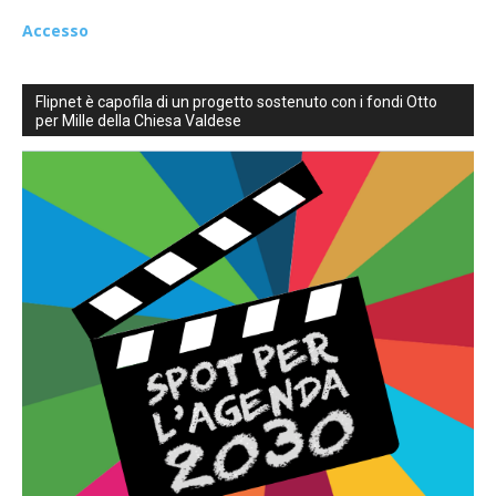
Accesso
Flipnet è capofila di un progetto sostenuto con i fondi Otto
per Mille della Chiesa Valdese