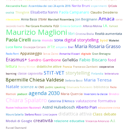
Narita Bruni
Alessandra Rucci
Assemblea dei soci 24 aprile 2018
esperimenti
QrCode
Elisabetta Nanni
Paola Campanaro
Thinglink
Claudio Desiderio
oralità
Amaca
Anna Bassi
Jon Bergmann
rilevazione
STEAM
Marshall Rosemberg
corso
I.A.
secondo livello
Pier Cesare Rivoltella
FLGI
Ginevra Gottardi
Alfonso Molina
Kahoot
Maurizio Maglioni
libri
Realtà aumentata
Cristina Bralia
Paola Cirelli
digital storytelling
storia
mondo
SOFIA
byod
Wakelet
Maria Rosaria Grasso
arte
Luca Raina
Giuseppe Corsaro
empatia
Enel
Appasseggio
Paolo Ferri
Senza Zaino
Annarita Vizzari
digitale
Gran Bretagna
Erasmus+
Fabio Biscaro
Sandro Gambone
GoTellGo
food
lettura
didattiche attive
Penny Wirton
Francia
Francesco Zambotti
cooperative
STIT-VET
storytelling
classe capovolta
learning
Finlandia
letteratura
8permille Chiesa Valdese
Maria Teresa
Stefania Bassi
Natale
scienze
biblioteca
AI
CNIS
public speaking
Emanuela Pulvirenti
Paola
agenda 2030
Maria Quercia
Mattioli
podcast
Inversons la classe
Brindisi
Chiara Spalatro
valutazione formativa
Caterina D'Amico
Astrid Hulsebosch
Alberto Pian
Nuove Indicazioni Nazionali
educazione civica
didattica attiva
Class debate
Mauro Sabella
Stefano Rossi
Lino Lepore
creatività
A.I.
Moduli di Google
relazione educativa
Vincenza Amoruso
Russel Stannard