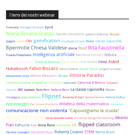
I temi dei nostri webinar
SPOT PER L'AGENDA 2030
byod
Finlandia
Convegni Erickson
Maria Rosaria Grasso
Claudio Desiderio
podcast didattico
Musica
gamification
CNV
classe capovolta
Spagna
ebook
Giuseppe Corsaro
Maker
8permille Chiesa Valdese
Rita Faustinella
food
storia
Intelligenza artificiale
lettura
Marilena Ferraro
Tiziana Finocchiaro
Nuove
Astrid
Dario Ianes
Indicazioni Nazionali
Vincenza Amoruso
D.M. 66/2023
STEAM
Fabio Biscaro
Hulsebosch
Mauro Sabella
Davide Tonioli
progetti europei
Vittoria Paradisi
Milena Masciarri
educazione civica
QR code
comunicazione empatica
Youtube
Caterina D'Amico
radio web
CoSpaces
La classe capovolta
digitale
IBSE
lapbook
Paolo Ferri
Stefania Bassi
Master
Flipnet
Unipegaso
gioco didattico
Annarita Vizzari
Serena Cantini
Heloise Dufour
didattica della matematica
Appasseggio
Pier Cesare Rivoltella
memetica
comunicazione non violenta
"Capovolgiamo la scuola"
Anna Ferrigno
Alberto
corso secondo livello
Universal Design for Learning
flipped classroom
Pian
I.A.
EdPuzzle
Anna Bassi
Enel
rilevazione
Roberta Coianiz
STEM
Narita Bruni
Daniela Lucangeli
Alessandra Rucci