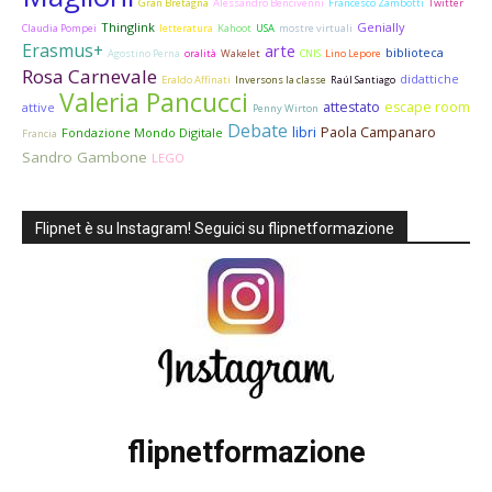
Gran Bretagna
Alessandro Bencivenni
Francesco Zambotti
Twitter
Thinglink
Genially
Claudia Pompei
letteratura
Kahoot
USA
mostre virtuali
Erasmus+
arte
biblioteca
Agostino Perna
oralità
Wakelet
CNIS
Lino Lepore
Rosa Carnevale
didattiche
Eraldo Affinati
Inversons la classe
Raúl Santiago
Valeria Pancucci
attestato
escape room
attive
Penny Wirton
Debate
libri
Paola Campanaro
Fondazione Mondo Digitale
Francia
Sandro Gambone
LEGO
Flipnet è su Instagram! Seguici su flipnetformazione
flipnetformazione