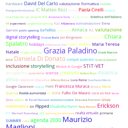
David Del Carlo
hardware
valutazione formativa
mondo
IC Matteo Ricci
Paola Cirelli
Avanguardie educative
Twictée
empatia
didattica dell'italiano
Assemblea dei soci 24 aprile 2018
Annamaria Testa
Davide Strozzi
autovalutazione
Elena
VR
esperimenti
cooperative learning
FLGI
Alfabetiera
Amaca
valutazione
A.I.
GoTellGo
Garroni
public speaking
leadership
Chiara
digital storytelling
Jon Bergmann
Cristina Bralia
scuola inclusiva
Spalatro
Maria Teresa
holidays
Class debate
didattica on-line
Grazia Paladino
Natale
disagio scolastico
Strade Maestre
Daniela Di Donato
compiti autentici
MIUR
Ginevra Gottardi
inclusione
STIT-VET
storytelling
Moduli di Google
didattica
creatività
accoglienza
scienze
sostenibilità
Stefano Rossi
attiva
relazione educativa
Luca Raina
Alfonso Molina
Gianfranco Marini
Francesca Muraca
Google Classroom
PNRR
Maria
Catania
Brindisi
Tullio De Mauro
Quercia
Realtà aumentata
SOFIA
corsi on-line
AR
Senza
Zaino
podcast
AI
Russel Stannard
economia circolare
Emanuela Pulvirenti
QrCode
Erickson
matematica
Flipped
Elisabetta Nanni
EAS
Paola Mattioli
realtà virtuale
primaria
STIT
Marshall Rosemberg
UDL
grammatica valenziale
Maurizio
agenda 2030
SUMMER
video
Maglioni