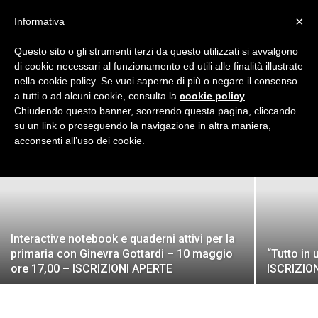
×
Informativa
Questo sito o gli strumenti terzi da questo utilizzati si avvalgono
di cookie necessari al funzionamento ed utili alle finalità illustrate
nella cookie policy. Se vuoi saperne di più o negare il consenso
Flipnet
a tutti o ad alcuni cookie, consulta la
cookie policy
.
Iscrizione weblab formativi per singoli
Chiudendo questo banner, scorrendo questa pagina, cliccando
docenti sull’insegnamento efficace
Home
Area generale
Page 9
su un link o proseguendo la navigazione in altra maniera,
AREA GENERALE
acconsenti all’uso dei cookie.
Redazione
-
16 Agosto 2022
|
Eventi
Interactive notebook e quaderni attivi per la
primaria con Ginevra Gottardi – 10 maggio
“Tutto in
ore 17,00 – ISCRIZIONI APERTE
ISCRIZIO
e