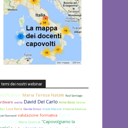
I temi dei nostri webinar
amification
Maria Teresa Natale
Raúl Santiago
David Del Carlo
ardware
Anna Bassi
oralità
Heloise
Luca Raina
four
Davide Strozzi
Strade Maestre
Vincenza Amoruso
digital
valutazione formativa
ssel Stannard
orytelling
"Capovolgiamo la
Maria Quercia
uola"