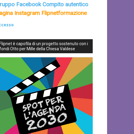
ruppo Facebook Compito autentico
agina Instagram Flipnetformazione
ccesso
Flipnet è capofila di un progetto sostenuto con i
fondi Otto per Mille della Chiesa Valdese