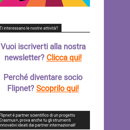
Ti interessano le nostre attività?
Vuoi iscriverti alla nostra
newsletter?
Clicca qui!
Perché diventare socio
Flipnet?
Scoprilo qui!
Flipnet è partner scientifico di un progetto
Erasmus+, prova anche tu gli strumenti
innovativi ideati dai partner internazionali!