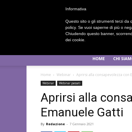
Informativa
Questo sito o gli strumenti terzi da q
policy. Se vuoi saperne di più o neg
Chiudendo questo banner, scorrendo
dei cookie.
HOME
CHI SIA
Home
Webinar
Aprirsi alla consapevolezza con 
Webinar
Webinar passati
Aprirsi alla con
Emanuele Gatti
By
Redazione
-
7 Gennaio 2021