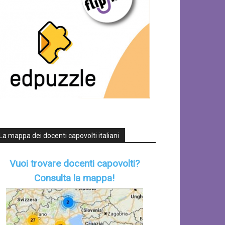
La mappa dei docenti capovolti italiani
Vuoi trovare docenti capovolti?
Consulta la mappa!