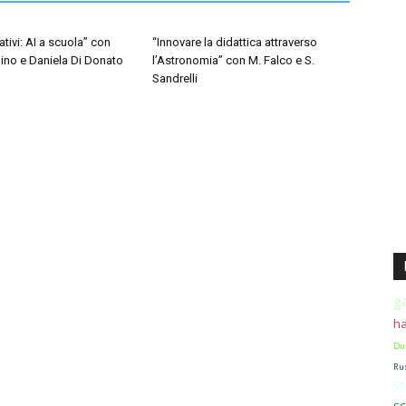
tivi: AI a scuola” con
“Innovare la didattica attraverso
ino e Daniela Di Donato
l’Astronomia” con M. Falco e S.
Sandrelli
g
h
Du
Ru
st
sc