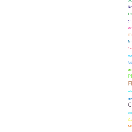
Ro
i
Cri
ac
m
Se
Cl
coo
G
Ste
P
F
edu
m
C
Be
Ga
Ma