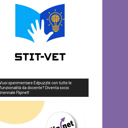
Vuoi sperimentare Edpuzzle con tutte le
funzionalità da docente? Diventa socio
triennale Flipnet!