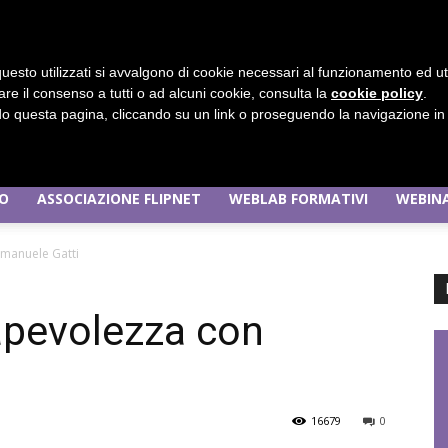
uesto utilizzati si avvalgono di cookie necessari al funzionamento ed utili 
are il consenso a tutti o ad alcuni cookie, consulta la
cookie policy
.
 questa pagina, cliccando su un link o proseguendo la navigazione in a
MO
ASSOCIAZIONE FLIPNET
WEBLAB FORMATIVI
WEBINA
Flipnet
Emanuele Gatti
sapevolezza con
|
16679
0