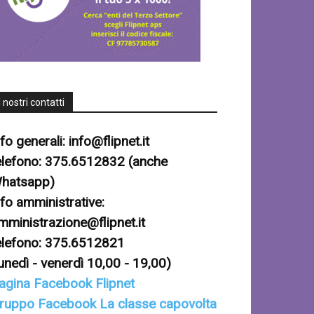
I nostri contatti
nfo generali:
info@flipnet.it
elefono: 375.6512832 (anche
hatsapp)
nfo amministrative:
mministrazione@flipnet.it
elefono: 375.6512821
lunedì - venerdì 10,00 - 19,00)
agina Facebook Flipnet
ruppo Facebook La classe capovolta