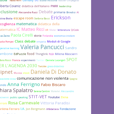
Genially
Paolo Ferri
EAS
scuola inclusiva
Master Unipegaso
berta Coianiz
didattica dell'italiano
PNRR
leadership
nclusione
Debate
primaria
Alessandra Rucci
Brindisi
AI
Erickson
escape room
stina Bralia
Stefania Bassi
matematica
coglienza
didattica della
IC Matteo Ricci
atematica
AR
Maker
letteratura
QrCode
Paola Cirelli
storia
nza Zaino
Finlandia
economia circolare
Class debate
Moduli di Google
audia Pompei
empatia
Valeria Pancucci
Sandro
perative learning
ambone
food
EdPuzzle
Thinglink
Milena Masciarri
FLGI
SPOT
fano Rossi
Francia
esperimenti
Twitter
Daniela Lucangeli
ER L'AGENDA 2030
Twictée
gioco didattico
Daniela Di Donato
lipnet
Musica
ebook
comunicazione non violenta
cazione civica
Spagna
Anna Ferrigno
Fabio Biscaro
ondo
hiara Spalatro
Serena Cantini
Wakelet
Alessandro
STIT-VET
Youtube
Elena
ncivenni
public speaking
Rosa Carnevale
Vittoria Paradisi
rroni
I.A.
rilena Ferraro
Jon Bergmann
Fondazione
Alfabetiera