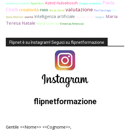
Paola
Astrid Hulsebosch
economia circolare
Paolo Ferri
disagio scolastico
valutazione
Cirelli
creatività
PNRR
Senza Zaino
Raúl Santiago
EAS
Maria
Intelligenza artificiale
Paola Mattioli
oralità
Davide Tonioli
Spagna
Teresa Natale
Maria Quercia
Vincenza Amoruso
Flipnet è su Instagram! Seguici su flipnetformazione
flipnetformazione
Gentile <<Nome>> <<Cognome>>,