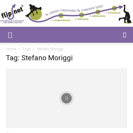
Flipnet
Home
Tags
Stefano Moriggi
Tag: Stefano Moriggi
|
Eventi
e