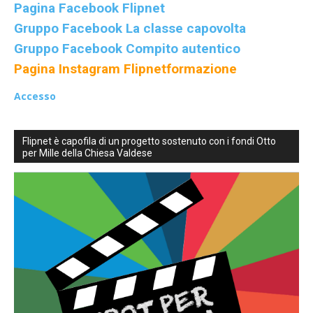
Pagina Facebook Flipnet
inclusive,
Gruppo Facebook La classe capovolta
Gruppo Facebook Compito autentico
Pagina Instagram Flipnetformazione
cooperative
Accesso
Flipnet è capofila di un progetto sostenuto con i fondi Otto
e
per Mille della Chiesa Valdese
capovolte