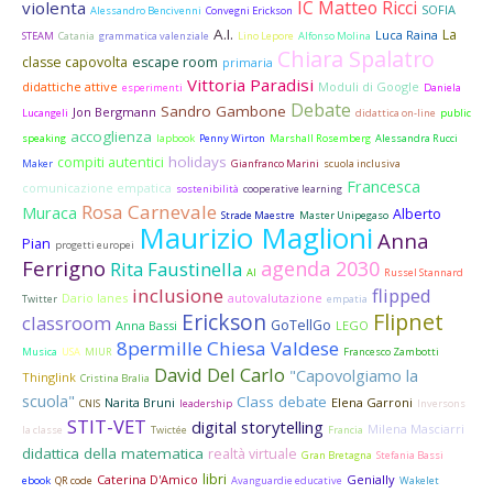
IC Matteo Ricci
violenta
SOFIA
Alessandro Bencivenni
Convegni Erickson
A.I.
La
Luca Raina
STEAM
Catania
grammatica valenziale
Lino Lepore
Alfonso Molina
Chiara Spalatro
classe capovolta
escape room
primaria
Vittoria Paradisi
didattiche attive
Moduli di Google
esperimenti
Daniela
Debate
Sandro Gambone
Jon Bergmann
Lucangeli
didattica on-line
public
accoglienza
speaking
lapbook
Penny Wirton
Marshall Rosemberg
Alessandra Rucci
holidays
compiti autentici
Maker
Gianfranco Marini
scuola inclusiva
Francesca
comunicazione empatica
sostenibilità
cooperative learning
Rosa Carnevale
Muraca
Alberto
Strade Maestre
Master Unipegaso
Maurizio Maglioni
Anna
Pian
progetti europei
Ferrigno
agenda 2030
Rita Faustinella
AI
Russel Stannard
inclusione
flipped
Dario Ianes
autovalutazione
Twitter
empatia
Flipnet
Erickson
classroom
GoTellGo
Anna Bassi
LEGO
8permille Chiesa Valdese
Musica
USA
MIUR
Francesco Zambotti
David Del Carlo
"Capovolgiamo la
Thinglink
Cristina Bralia
scuola"
Class debate
Narita Bruni
Elena Garroni
CNIS
leadership
Inversons
STIT-VET
digital storytelling
Milena Masciarri
la classe
Twictée
Francia
didattica della matematica
realtà virtuale
Gran Bretagna
Stefania Bassi
libri
Caterina D'Amico
Genially
ebook
QR code
Avanguardie educative
Wakelet