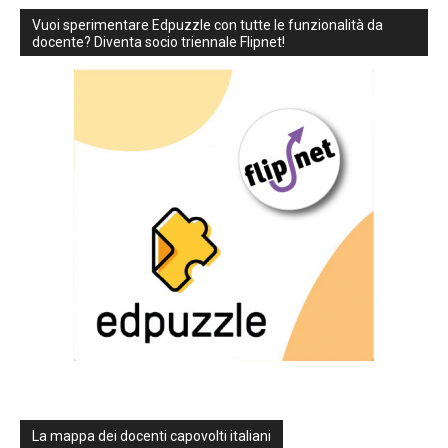
Vuoi sperimentare Edpuzzle con tutte le funzionalità da
docente? Diventa socio triennale Flipnet!
La mappa dei docenti capovolti italiani