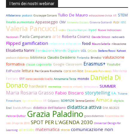
I temi dei nostri webinar
Tullio De Mauro
STEM
Alfabetiera
podcast
Giuseppe Corsaro
educazione civica
AR
Appasseggio
Realtà aumentata
CNV
Annarita Vizzari
Ginevra Gottardi
FLGI
IBSE
Valeria Pancucci
byod
video
Claudia Pompei
Nuove Indicazioni
arte
Paola Campanaro
Roberta Coianiz
Nazionali
Davide Strozzi
radio web
gamification
Flipped
food
relazione educativa
Mauro Sabella
rilevazione
Elisabetta Nanni
Fondazione Mondo Digitale
UDL
QrCode
Stefano Rossi
Kahoot
valutazione
biblioteca
Claudio Desiderio
podcast didattico
Finlandia
Brindisi
Erasmus+
formativa
classe capovolta
Google Classroom
Youtube
lettura
EdPuzzle
corsi on-line
Marilena
Pier Cesare Rivoltella
Emanuela Pulvirenti
Daniela Di
Ferraro
mondo
STIT
corso secondo livello
Annamaria Testa
Donato
hardware
SUMMER
memetica
mostre virtuali
letteratura
Maria Rosaria Grasso
storytelling
Fabio Biscaro
I.A.
Tiziana
Amaca
scienze
Finocchiaro
Agostino Perna
VR
CoSpaces
Serena Cantini
digitale
didattica attiva
didattica dell'italiano
Enel
Eraldo Affinati
D.M. 66/2023
Grazia Paladino
Heloise Dufour
gioco didattico
Assemblea dei
SPOT PER L'AGENDA 2030
soci 24 aprile 2018
Universal Design for
comunicazione non
matematica
attestato
storia
Learning