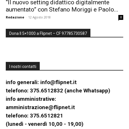
“Il nuovo setting didattico digitalmente
aumentato” con Stefano Moriggi e Paolo...
formazione
Redazione
-
12 Agosto 2018
0
Dona Il 5×1000 a Flipnet – CF 97785730587
sulle
didattiche
I nostri contatti
info generali:
info@flipnet.it
attive,
telefono: 375.6512832 (anche Whatsapp)
info amministrative:
amministrazione@flipnet.it
creative,
telefono: 375.6512821
(lunedì - venerdì 10,00 - 19,00)