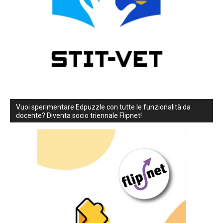
Vuoi sperimentare Edpuzzle con tutte le funzionalità da
docente? Diventa socio triennale Flipnet!