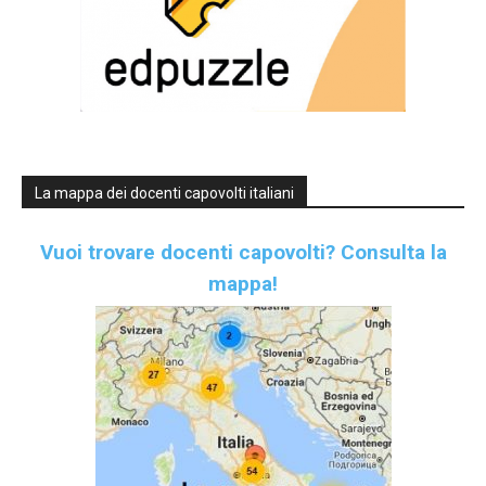
La mappa dei docenti capovolti italiani
Vuoi trovare docenti capovolti?
Consulta la
mappa!