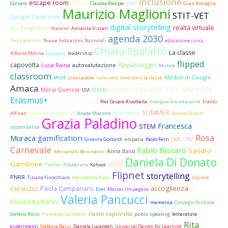
inclusione
escape room
Corsaro
QR code
Claudia Pompei
FLGI
Gran Bretagna
Maurizio Maglioni
STIT-VET
Google Classroom
digital storytelling
realtà virtuale
Jon Bergmann
Wakelet
Annarita Vizzari
agenda 2030
Paola Mattioli
Nuove Indicazioni Nazionali
educazione civica
Chiara Spalatro
La classe
Alfonso Molina
CoSpaces
leadership
flipped
capovolta
Appasseggio
Luca Raina
autovalutazione
Musica
classroom
Moduli di Google
MIUR
Lino Lepore
radio web
Inversons la classe
Amaca
comunicazione non violenta
Maria Quercia
USA
STEAM
Erasmus+
Roberta Coianiz
Pier Cesare Rivoltella
Avanguardie educative
Eraldo
SUMMER
biblioteca
Affinati
cooperative learning
Strade Maestre
Serena Cantini
Grazia Paladino
Francesca
STEM
sostenibilità
Rosa
gamification
Muraca
CNV
Ginevra Gottardi
empatia
Paolo Ferri
IBSE
Carnevale
Fabio Biscaro
Sandro
Anna Bassi
Alessandro Bencivenni
Daniela Di Donato
Gambone
LEGO
Twitter
Alfabetiera
Kahoot
Flipnet
storytelling
PNRR
Tiziana Finocchiaro
Alessandra Rucci
digitale
accoglienza
Paola Campanaro
D.M. 66/2023
Enel
Master Unipegaso
VR
Valeria Pancucci
Elisabetta Nanni
memetica
Convegni Erickson
classe capovolta
Stefano Rossi
Francesco Zambotti
public speaking
letteratura
Rita
esperimenti
Stefania Bassi
Daniela Lucangeli
Universal Design for Learning