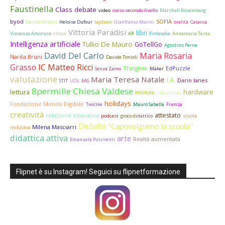
Faustinella
Class debate
video
corso secondo livello
Marshall Rosemberg
byod
SOFIA
Davide Strozzi
Heloise Dufour
lapbook
Gianfranco Marini
oralità
Catania
Vittoria Paradisi
libri
Vincenza Amoruso
ebook
AR
Finlandia
Annamaria Testa
Intelligenza artificiale
Tullio De Mauro
GoTellGo
Agostino Perna
David Del Carlo
Maria Rosaria
Narita Bruni
Davide Tonioli
Grasso
IC Matteo Ricci
Thinglink
EdPuzzle
Senza Zaino
Maker
valutazione
Maria Teresa Natale
I.A.
Dario Ianes
STIT
UDL
EAS
8permille Chiesa Valdese
hardware
lettura
mondo
rilevazione
holidays
Fondazione Mondo Digitale
Twictée
Mauro Sabella
Francia
creatività
attestato
relazione educativa
podcast
gioco didattico
scuola
Debate
"Capovolgiamo la scuola"
Milena Masciarri
inclusiva
didattica attiva
arte
Realtà aumentata
Emanuela Pulvirenti
Flipnet è su Instagram! Seguici su flipnetformazione