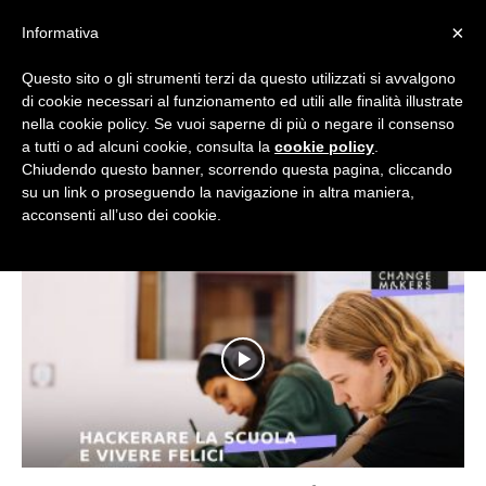
×
Informativa
Questo sito o gli strumenti terzi da questo utilizzati si avvalgono
di cookie necessari al funzionamento ed utili alle finalità illustrate
nella cookie policy. Se vuoi saperne di più o negare il consenso
Flipnet
a tutti o ad alcuni cookie, consulta la
cookie policy
.
Chiudendo questo banner, scorrendo questa pagina, cliccando
Home
Tags
Innovazione didattica
su un link o proseguendo la navigazione in altra maniera,
Tag: innovazione didattica
acconsenti all’uso dei cookie.
|
Eventi
e