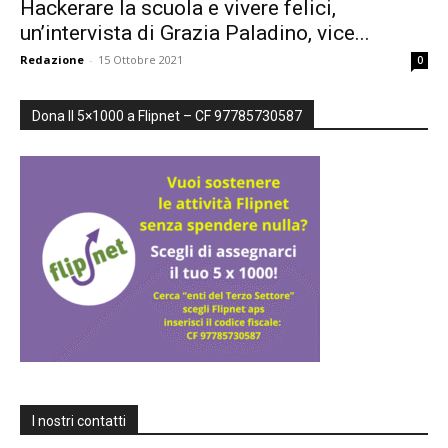
Hackerare la scuola e vivere felici,
un’intervista di Grazia Paladino, vice...
formazione
Redazione
-
15 Ottobre 2021
0
Dona Il 5×1000 a Flipnet – CF 97785730587
sulle
didattiche
attive,
creative,
I nostri contatti