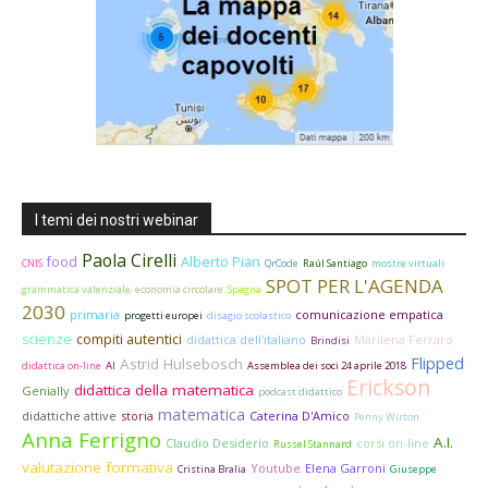
I temi dei nostri webinar
Paola Cirelli
food
Alberto Pian
CNIS
QrCode
Raúl Santiago
mostre virtuali
SPOT PER L'AGENDA
grammatica valenziale
economia circolare
Spagna
2030
primaria
comunicazione empatica
progetti europei
disagio scolastico
scienze
compiti autentici
didattica dell'italiano
Marilena Ferraro
Brindisi
Flipped
Astrid Hulsebosch
didattica on-line
AI
Assemblea dei soci 24 aprile 2018
Erickson
didattica della matematica
Genially
podcast didattico
matematica
didattiche attive
storia
Caterina D'Amico
Penny Wirton
Anna Ferrigno
A.I.
Claudio Desiderio
corsi on-line
Russel Stannard
valutazione formativa
Youtube
Elena Garroni
Cristina Bralia
Giuseppe