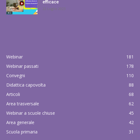
efficace
22 Luglio 2023
POPULAR CATEGORY
Webinar
181
Webinar passati
178
Convegni
110
Didattica capovolta
88
Articoli
68
Area trasversale
62
Webinar a scuole chiuse
45
Area generale
42
Scuola primaria
31