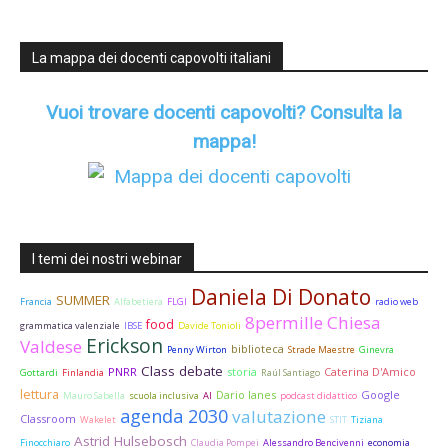
La mappa dei docenti capovolti italiani
Vuoi trovare docenti capovolti?
Consulta la
mappa!
I temi dei nostri webinar
Daniela Di Donato
SUMMER
Francia
Alfabetiera
FLGI
radio web
8permille Chiesa
food
grammatica valenziale
IBSE
Davide Tonioli
Erickson
Valdese
biblioteca
Penny Wirton
Strade Maestre
Ginevra
Class debate
PNRR
storia
Caterina D'Amico
Gottardi
Finlandia
Raúl Santiago
lettura
Dario Ianes
Google
Mauro Sabella
scuola inclusiva
AI
podcast didattico
agenda 2030
valutazione
Classroom
Wakelet
STIT
Tiziana
Astrid Hulsebosch
Finocchiaro
Claudia Pompei
Alessandro Bencivenni
economia