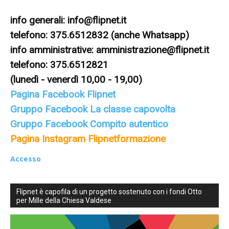
formazione
info generali:
info@flipnet.it
telefono: 375.6512832 (anche Whatsapp)
info amministrative:
amministrazione@flipnet.it
telefono: 375.6512821
sulle
(lunedì - venerdì 10,00 - 19,00)
Pagina Facebook Flipnet
Gruppo Facebook La classe capovolta
didattiche
Gruppo Facebook Compito autentico
Pagina Instagram Flipnetformazione
attive,
Accesso
Flipnet è capofila di un progetto sostenuto con i fondi Otto
per Mille della Chiesa Valdese
creative,