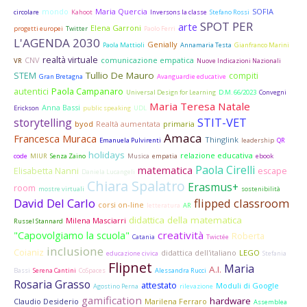
mondo
Maria Quercia
SOFIA
circolare
Kahoot
Inversons la classe
Stefano Rossi
SPOT PER
arte
Elena Garroni
progetti europei
Twitter
Paolo Ferri
L'AGENDA 2030
Genially
Paola Mattioli
Annamaria Testa
Gianfranco Marini
realtà virtuale
CNV
comunicazione empatica
VR
Nuove Indicazioni Nazionali
Tullio De Mauro
STEM
compiti
Gran Bretagna
Avanguardie educative
autentici
Paola Campanaro
Universal Design for Learning
D.M. 66/2023
Convegni
Maria Teresa Natale
Anna Bassi
Erickson
public speaking
UDL
STIT-VET
storytelling
byod
Realtà aumentata
primaria
Amaca
Francesca Muraca
Thinglink
Emanuela Pulvirenti
leadership
QR
holidays
relazione educativa
code
MIUR
Senza Zaino
Musica
empatia
ebook
Paola Cirelli
matematica
Elisabetta Nanni
escape
Daniela Lucangeli
Chiara Spalatro
Erasmus+
room
mostre virtuali
sostenibilità
David Del Carlo
flipped classroom
corsi on-line
letteratura
AR
didattica della matematica
Milena Masciarri
Russel Stannard
creatività
"Capovolgiamo la scuola"
Roberta
Catania
Twictée
inclusione
Coianiz
didattica dell'italiano
LEGO
educazione civica
Stefania
Flipnet
Maria
A.I.
Bassi
Serena Cantini
CoSpaces
Alessandra Rucci
Rosaria Grasso
attestato
Moduli di Google
Agostino Perna
rilevazione
gamification
hardware
Claudio Desiderio
Marilena Ferraro
Assemblea