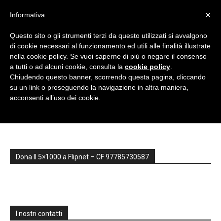
×
Informativa
Questo sito o gli strumenti terzi da questo utilizzati si avvalgono
di cookie necessari al funzionamento ed utili alle finalità illustrate
nella cookie policy. Se vuoi saperne di più o negare il consenso
Flipnet
a tutti o ad alcuni cookie, consulta la
cookie policy
.
Chiudendo questo banner, scorrendo questa pagina, cliccando
Home
Programma Summer school 13 – 17 luglio 2022 Levico Terme
su un link o proseguendo la navigazione in altra maniera,
(TN)
MuSe
acconsenti all’uso dei cookie.
MuSe
|
Eventi
Dona Il 5×1000 a Flipnet – CF 97785730587
e
I nostri contatti