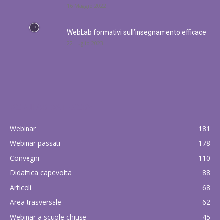
16 Maggio 2022
WebLab formativi sull’insegnamento efficace
22 Luglio 2023
POPULAR CATEGORY
Webinar
181
Webinar passati
178
Convegni
110
Didattica capovolta
88
Articoli
68
Area trasversale
62
Webinar a scuole chiuse
45