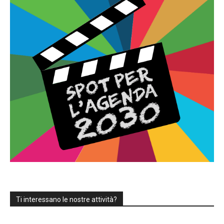
inclusive,
cooperative
e
capovolte
Ti interessano le nostre attività?