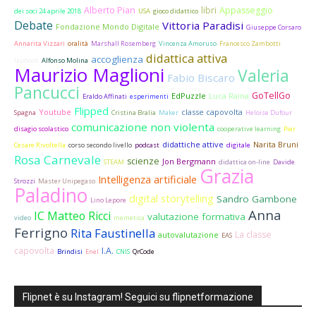
Alberto Pian
libri
Appasseggio
dei soci 24 aprile 2018
USA
gioco didattico
Debate
Vittoria Paradisi
Fondazione Mondo Digitale
Giuseppe Corsaro
Annarita Vizzari
oralità
Marshall Rosemberg
Vincenza Amoruso
Francesco Zambotti
didattica attiva
accoglienza
lapbook
Alfonso Molina
Maurizio Maglioni
Valeria
Fabio Biscaro
Pancucci
GoTellGo
EdPuzzle
Luca Raina
Eraldo Affinati
esperimenti
Flipped
Youtube
classe capovolta
Spagna
Cristina Bralia
Maker
Heloise Dufour
comunicazione non violenta
disagio scolastico
cooperative learning
Pier
didattiche attive
Narita Bruni
Cesare Rivoltella
corso secondo livello
podcast
digitale
Rosa Carnevale
scienze
Jon Bergmann
STEAM
didattica on-line
Davide
Grazia
Intelligenza artificiale
Strozzi
Master Unipegaso
Paladino
digital storytelling
Sandro Gambone
Lino Lepore
Anna
IC Matteo Ricci
valutazione formativa
video
memetica
Ferrigno
Rita Faustinella
La classe
autovalutazione
EAS
capovolta
I.A.
Brindisi
Enel
CNIS
QrCode
Flipnet è su Instagram! Seguici su flipnetformazione